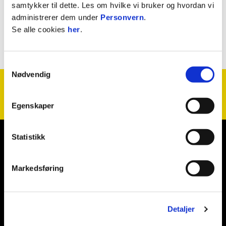
samtykker til dette. Les om hvilke vi bruker og hvordan vi
administrerer dem under
Personvern
.
Se alle cookies
her
.
Samtykkevalg
Nødvendig
Egenskaper
Statistikk
E-post
:
bg@glimt.no
Telefon
:
75545500
Kontakt oss
Markedsføring
Fotballklubben Bodø/Glimt
bodoglimt
@glimt
bodoglimt
Bluesky: bodoglimt
Detaljer