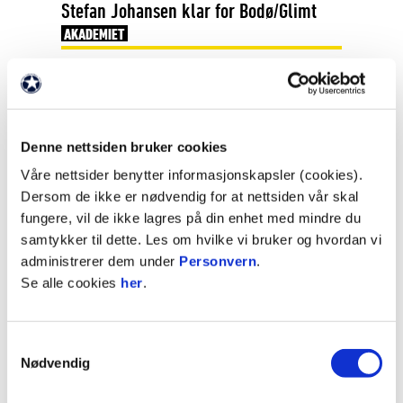
Stefan Johansen klar for Bodø/Glimt
AKADEMIET
Se flere nyheter
Denne nettsiden bruker cookies
Våre nettsider benytter informasjonskapsler (cookies).
Dersom de ikke er nødvendig for at nettsiden vår skal
SISTE NYTT FRA SAMFUNNSAVDELINGEN
fungere, vil de ikke lagres på din enhet med mindre du
samtykker til dette. Les om hvilke vi bruker og hvordan vi
administrerer dem under
Personvern
.
Se alle cookies
her
.
Samtykkevalg
Nødvendig
22. juni 2026