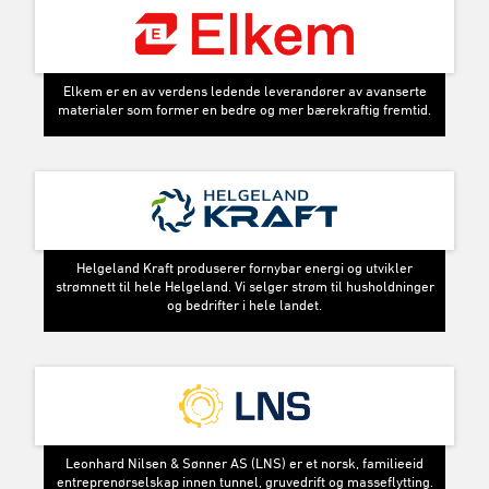
Elkem er en av verdens ledende leverandører av avanserte
materialer som former en bedre og mer bærekraftig fremtid.
Helgeland Kraft produserer fornybar energi og utvikler
strømnett til hele Helgeland. Vi selger strøm til husholdninger
og bedrifter i hele landet.
Leonhard Nilsen & Sønner AS (LNS) er et norsk, familieeid
entreprenørselskap innen tunnel, gruvedrift og masseflytting.