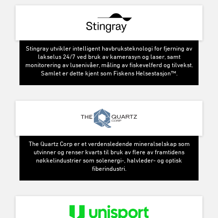
Stingray utvikler intelligent havbruksteknologi for fjerning av
lakselus 24/7 ved bruk av kamerasyn og laser, samt
monitorering av lusenivåer, måling av fiskevelferd og tilvekst.
Samlet er dette kjent som Fiskens Helsestasjon™.
The Quartz Corp er et verdensledende mineralselskap som
utvinner og renser kvarts til bruk av flere av framtidens
nøkkelindustrier som solenergi-, halvleder- og optisk
fiberindustri.