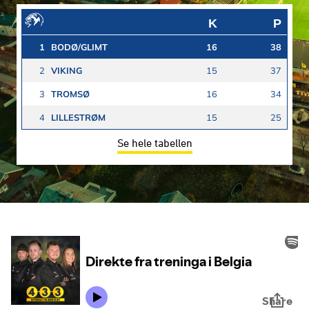
K
P
1
BODØ/GLIMT
16
38
2
VIKING
15
37
3
TROMSØ
16
34
4
LILLESTRØM
15
25
Se hele tabellen