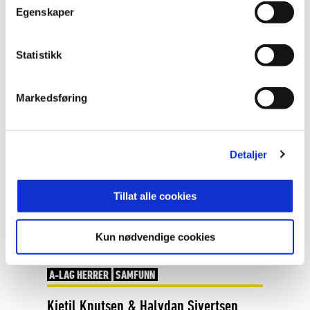
Egenskaper
GLIMTVIS DELTOK I INTERNASJONAL TURNERING
Statistikk
Markedsføring
Detaljer
15. mai 2026
GATELAGET INVITERER TIL SLAGET OM NORD-NORGE
Tillat alle cookies
Gatelagskamp før storoppgjøret på
Kun nødvendige cookies
Aspmyra
A-LAG HERRER
SAMFUNN
Kjetil Knutsen & Halvdan Sivertsen