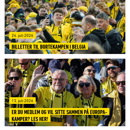
24. juli 2026
BILLETTER TIL BORTEKAMPEN I BELGIA
13. juli 2026
ER DU MEDLEM OG VIL SITTE SAMMEN PÅ EUROPA-
KAMPER? LES HER!