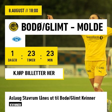
8.AUGUST // 18:00
BODØ/GLIMT
-
MOLDE
1
23
23
DAGER
TIMER
MIN
KJØP BILLETTER HER
Aslaug Stavrum lånes ut til Bodø/Glimt Kvinner
KVINNER