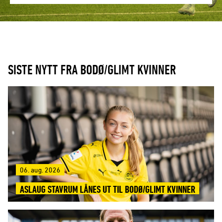
SISTE NYTT FRA BODØ/GLIMT KVINNER
06. aug. 2026
ASLAUG STAVRUM LÅNES UT TIL BODØ/GLIMT KVINNER