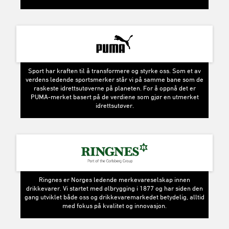
Sport har kraften til å transformere og styrke oss. Som et av
verdens ledende sportsmerker står vi på samme bane som de
raskeste idrettsutøverne på planeten. For å oppnå det er
PUMA-merket basert på de verdiene som gjør en utmerket
idrettsutøver.
Ringnes er Norges ledende merkevareselskap innen
drikkevarer. Vi startet med ølbrygging i 1877 og har siden den
gang utviklet både oss og drikkevaremarkedet betydelig, alltid
med fokus på kvalitet og innovasjon.