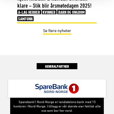
klare – Slik blir årsmøtedagen 2025!
A-LAG HERRER
KVINNER
BARN OG UNGDOM
SAMFUNN
Se flere nyheter
GENERALPARTNER
Sparebank1 Nord-Norge er landsdelens bank med 15
kontorer i Nord-Norge. I tillegg er vår største eier faktisk alle
oss som bor her nord.