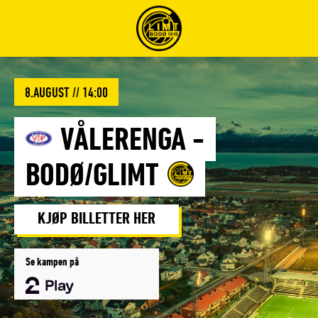
Forsiden
på
glimt.no
8.AUGUST // 14:00
VÅLERENGA
-
BODØ/GLIMT
KJØP BILLETTER HER
Se kampen på