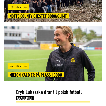
07. juli 2026
NOTTS COUNTY GJESTET BODØ/GLIMT
24. juli 2026
MILTON KÄLD ER PÅ PLASS I BODØ
Eryk Lukaszka drar til polsk fotball
AKADEMIET