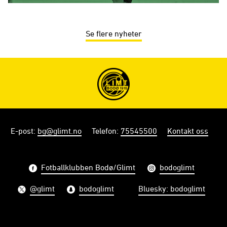
Se flere nyheter
E-post
:
bg@glimt.no
Telefon
:
75545500
Kontakt oss
Fotballklubben Bodø/Glimt
bodoglimt
@glimt
bodoglimt
Bluesky: bodoglimt