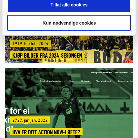
Tillat alle cookies
Kun nødvendige cookies
1919. feb.feb. 2024
KJØP BILDER FRA 2024-SESONGEN
2727. jan.jan. 2022
HVA ER DITT ACTION NOW-LØFTE?