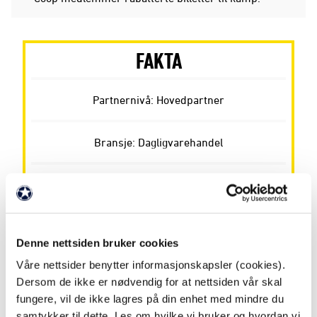
FAKTA
Partnernivå: Hovedpartner
Bransje: Dagligvarehandel
Besøkadresse: City Nord Stormyra, 8008 Bodø
Webadresse:
https://coopnordland.no/?
Denne nettsiden bruker cookies
ac_id=1&ac_parent=1
Våre nettsider benytter informasjonskapsler (cookies).
Dersom de ikke er nødvendig for at nettsiden vår skal
Telefon: 75 50 80 00
fungere, vil de ikke lagres på din enhet med mindre du
samtykker til dette. Les om hvilke vi bruker og hvordan vi