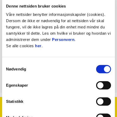
Denne nettsiden bruker cookies
🏴󠁧󠁢󠁥󠁮󠁧󠁿: Media in UEFA
Våre nettsider benytter informasjonskapsler (cookies).
Dersom de ikke er nødvendig for at nettsiden vår skal
tournaments
fungere, vil de ikke lagres på din enhet med mindre du
samtykker til dette. Les om hvilke vi bruker og hvordan vi
administrerer dem under
Personvern
.
Se alle cookies
her
.
KONTAKT OSS
Telefon:
95494549
Samtykkevalg
E-mail:
simen@glimt.no
Nødvendig
Egenskaper
Statistikk