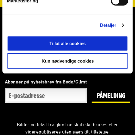
Markedsføring
E-post
:
bg@glimt.no
Telefon
:
75545500
Kontakt oss
Detaljer
Fotballklubben Bodø/Glimt
bodoglimt
Tillat alle cookies
@glimt
bodoglimt
Bluesky: bodoglimt
Kun nødvendige cookies
Abonner på nyhetsbrev fra Bodø/Glimt
PÅMELDING
Bilder og tekst fra glimt.no skal ikke brukes eller
viderepubliseres uten særskilt tillatelse.