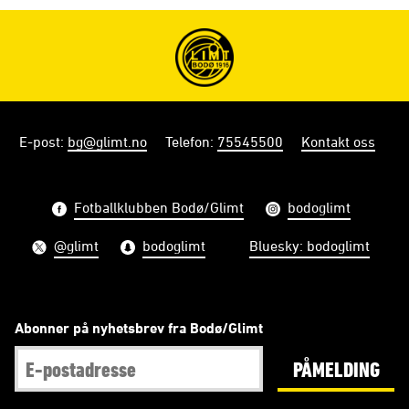
E-post
:
bg@glimt.no
Telefon
:
75545500
Kontakt oss
Fotballklubben Bodø/Glimt
bodoglimt
@glimt
bodoglimt
Bluesky: bodoglimt
Abonner på nyhetsbrev fra Bodø/Glimt
PÅMELDING