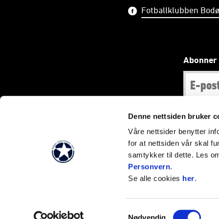
Fotballklubben Bodø
Abonner 
Denne nettsiden bruker c
Våre nettsider benytter i
Bilder og tekst 
for at nettsiden vår skal f
samtykker til dette. Les o
Personvern
.
Se alle cookies
her
.
Samtykkevalg
Nødvendig