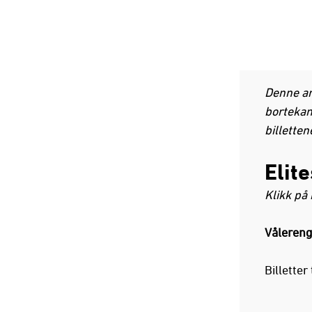
Denne art
bortekam
billetten
Elit
Klikk på
Vålereng
Billette