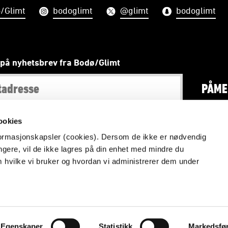
/Glimt
bodoglimt
@glimt
bodoglimt
på nyhetsbrev fra Bodø/Glimt
PÅME
ookies
nformasjonskapsler (cookies). Dersom de ikke er nødvendig
fra glimt.no skal ikke brukes eller viderepubliseres uten sær
ungere, vil de ikke lagres på din enhet med mindre du
m hvilke vi bruker og hvordan vi administrerer dem under
Foto: Kent Even Grundstad
Vilkår og betingelser
Personvern
Egenskaper
Statistikk
Markedsfø