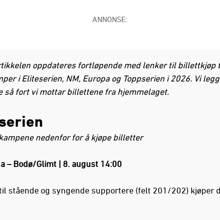
ANNONSE:
ikkelen oppdateres fortløpende med lenker til billettkjøp t
per i Eliteserien, NM, Europa og Toppserien i 2026. Vi legg
e så fort vi mottar billettene fra hjemmelaget.
eserien
 kampene nedenfor for å kjøpe billetter
a – Bodø/Glimt | 8. august 14:00
r til stående og syngende supportere (felt 201/202) kjøper