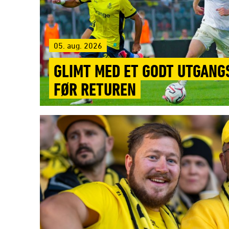
05. aug. 2026
GLIMT MED ET GODT UTGAN
FØR RETUREN