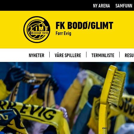
NY ARENA
SAMFUNN
FK BODØ/GLIMT
Førr Evig
NYHETER
VÅRE SPILLERE
TERMINLISTE
RESU