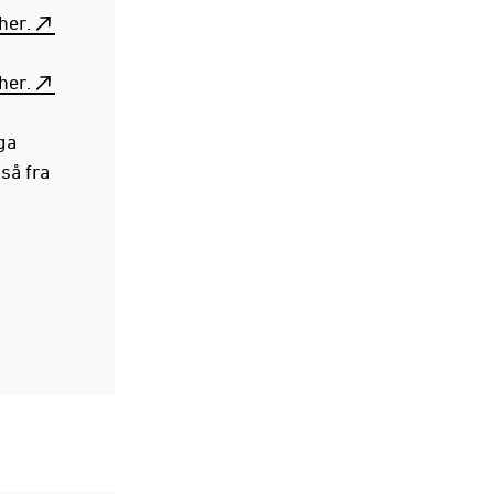
her.
her.
ga
så fra