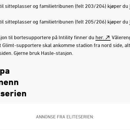
 til sitteplasser og familietribunen (felt 203/204) kjøper du
 til sitteplasser og familietribunen (felt 205/206) kjøper du
on til bortesupportere på Intility finner du
her.
Våleren
t Glimt-supportere skal ankomme stadion fra nord side, alt
-siden. Gjerne bruk Hasle-stasjon.
pa
menn
serien
ANNONSE FRA ELITESERIEN: