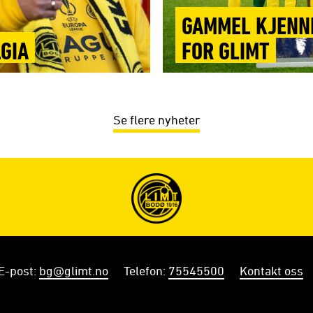
GAMMEL KJENNI
LGIA
FOR GLIMT
Se flere nyheter
E-post
:
bg@glimt.no
Telefon
:
75545500
Kontakt oss