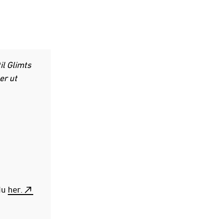
il Glimts
er ut
 du
her.