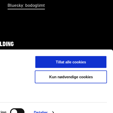
Bluesky: bodoglimt
LDING
Tillat alle cookies
skilt tillatelse.
Kun nødvendige cookies
ring
Detaljer