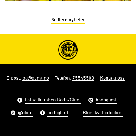
Se flere nyheter
E-post
:
bg@glimt.no
Telefon
:
75545500
Kontakt oss
Fotballklubben Bodø/Glimt
bodoglimt
@glimt
bodoglimt
Bluesky: bodoglimt