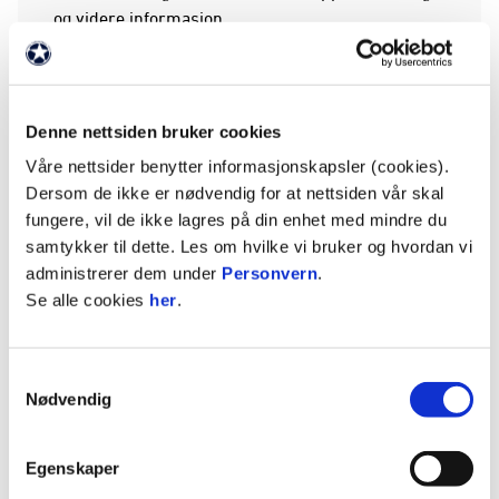
og videre informasjon.
Del 2 - Årsmøte.
15:00 – 16:00: Dørene åpner - registrering starter
Denne nettsiden bruker cookies
Våre nettsider benytter informasjonskapsler (cookies).
16:00 – 18:00*: Årsmøte 2025
Dersom de ikke er nødvendig for at nettsiden vår skal
fungere, vil de ikke lagres på din enhet med mindre du
18:00*: Pølsebuffet, mingling og mulighet for å
samtykker til dette. Les om hvilke vi bruker og hvordan vi
kjøpe seg noe å drikke i baren
administrerer dem under
Personvern
.
Se alle cookies
her
.
*Tentative tider.
Samtykkevalg
Vi ser frem til en inspirerende og samlende dag
Nødvendig
sammen med dere.
Egenskaper
ANNONSE FRA ELITESERIEN: