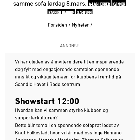
samme sofa lørdag 8.mars.
A-LAG HERRER
KVINNER
BARN OG UNGDOM
SAMFUNN
Forsiden
/
Nyheter
/
ANNONSE:
Vi har gleden av å invitere dere til en inspirerende
dag fylt med engasjerende samtaler, spennende
innsikt og viktige temaer for klubbens fremtid på
Scandic Havet i Bodø sentrum.
Showstart 12:00
Hvordan kan vi sammen styrke klubben og
supporterkulturen?
Dette blir tema i en spennende sofaprat ledet av
Knut Folkestad, hvor vi får med oss Inge Henning
Andersen, Merethe Nordheim, Thomas Solberg og