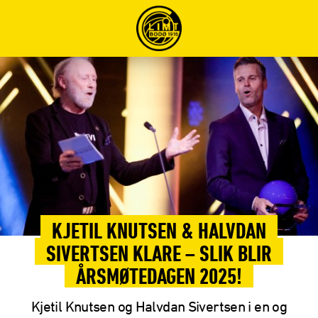
KJETIL KNUTSEN & HALVDAN
SIVERTSEN KLARE – SLIK BLIR
ÅRSMØTEDAGEN 2025!
Kjetil Knutsen og Halvdan Sivertsen i en og