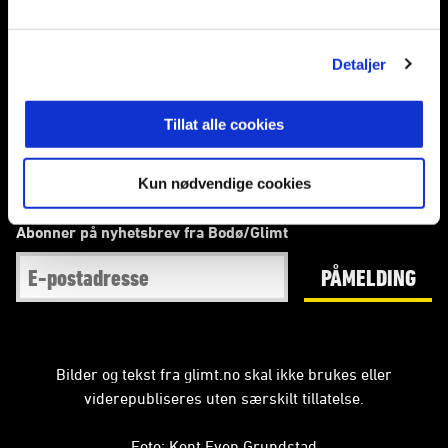
E-post
:
bg@glimt.no
Telefon
:
75545500
Kontakt oss
Detaljer
Fotballklubben Bodø/Glimt
bodoglimt
Tillat alle cookies
@glimt
bodoglimt
Bluesky: bodoglimt
Kun nødvendige cookies
Abonner på nyhetsbrev fra Bodø/Glimt
PÅMELDING
Bilder og tekst fra glimt.no skal ikke brukes eller
viderepubliseres uten særskilt tillatelse.
Foto: Kent Even Grundstad