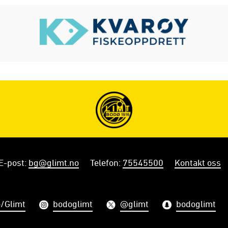
E-post
:
bg@glimt.no
Telefon
:
75545500
Kontakt oss
/Glimt
bodoglimt
@glimt
bodoglimt