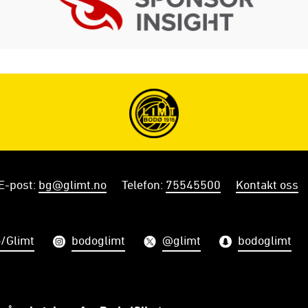
E-post
:
bg@glimt.no
Telefon
:
75545500
Kontakt oss
/Glimt
bodoglimt
@glimt
bodoglimt