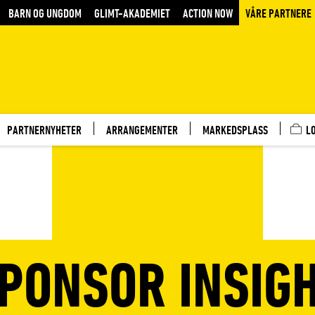
BARN OG UNGDOM
GLIMT-AKADEMIET
ACTION NOW
VÅRE PARTNERE
PARTNERNYHETER
ARRANGEMENTER
MARKEDSPLASS
L
PONSOR INSIG