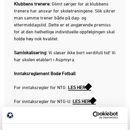
Klubbens trenere:
Glimt sørger for at klubbens
trenere har ansvar for skoletreningene. Slik sikrer
man samme trener både på dag- og
ettermiddagstid. Dette er et avgjørende premiss
for at den helhetlige individuelle oppfølgingen skal
holde høy nok kvalitet.
Samlokalisering:
Vi sløser ikke bort verdifull tid! Vi
har skolen etablert i Aspmyra.
Inntaksreglement Bodø Fotball
For inntaksregler for NTG:
LES HER
For inntaksregler for NTG-U:
LES HER
Valg av skoletilbud:
Om en av våre spillere ønsker en annen