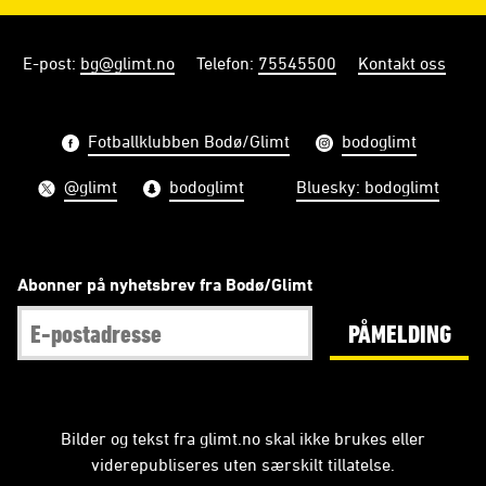
E-post
:
bg@glimt.no
Telefon
:
75545500
Kontakt oss
Fotballklubben Bodø/Glimt
bodoglimt
@glimt
bodoglimt
Bluesky: bodoglimt
Abonner på nyhetsbrev fra Bodø/Glimt
PÅMELDING
Bilder og tekst fra glimt.no skal ikke brukes eller
viderepubliseres uten særskilt tillatelse.