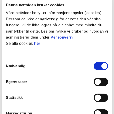
Denne nettsiden bruker cookies
utdannelse enn hva NTG kan tilby finnes det
muligheter for samarbeid med andre vidregående
Våre nettsider benytter informasjonskapsler (cookies).
skoler.
Dersom de ikke er nødvendig for at nettsiden vår skal
Om en familie ønsker at en spiller skal gå på NTG
fungere, vil de ikke lagres på din enhet med mindre du
eller NTG-U men ikke ser at dette er økonomisk
samtykker til dette. Les om hvilke vi bruker og hvordan vi
mulig for dem kan de kontakte klubben slik at vi
administrerer dem under
Personvern
.
sammen kan finne en løsning.
Se alle cookies
her
.
ANNONSE FRA ELITESERIEN:
Samtykkevalg
Nødvendig
Publisert: 07.09.2020
, oppdatert: 14.02.2024
Egenskaper
Skrevet av: Regine Boym
Kontakt:
regine@glimt.no
Statistikk
Markedsføring