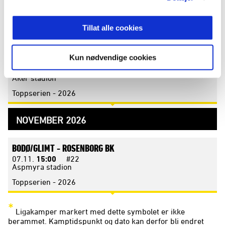
24.10.
15:00
#20
Aspmyra stadion
Tillat alle cookies
Toppserien - 2026
Kun nødvendige cookies
MOLDE -
BODØ/GLIMT
31.10.
15:00
#21
Aker stadion
Toppserien - 2026
NOVEMBER 2026
BODØ/GLIMT -
ROSENBORG BK
07.11.
15:00
#22
Aspmyra stadion
Toppserien - 2026
*
Ligakamper markert med dette symbolet er ikke
berammet. Kamptidspunkt og dato kan derfor bli endret