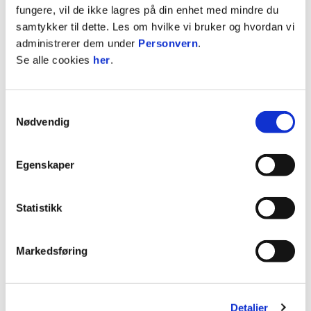
fungere, vil de ikke lagres på din enhet med mindre du
BODØ/GLIMT -
RØA FOTBALL ELITE
samtykker til dette. Les om hvilke vi bruker og hvordan vi
25.09.
18:00
#17
administrerer dem under
Personvern
.
Aspmyra stadion
Se alle cookies
her
.
Toppserien - 2026
OKTOBER 2026
Samtykkevalg
Nødvendig
HØNEFOSS BK -
BODØ/GLIMT
04.10.
13:00
#18
Egenskaper
Aka Arena
Toppserien - 2026
Statistikk
BODØ/GLIMT -
LYN
17.10.
15:00
#19
Markedsføring
Aspmyra stadion
Toppserien - 2026
Detaljer
BODØ/GLIMT -
HAUGESUND