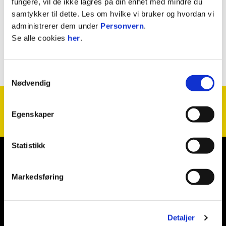
fungere, vil de ikke lagres på din enhet med mindre du
Martin Reier
samtykker til dette. Les om hvilke vi bruker og hvordan vi
administrerer dem under
Personvern
.
TRENER
Se alle cookies
her
.
Samtykkevalg
Nødvendig
Egenskaper
Statistikk
E-post
:
bg@glimt.no
Telefon
:
75545500
Kontakt oss
Markedsføring
Fotballklubben Bodø/Glimt
bodoglimt
@glimt
bodoglimt
Bluesky: bodoglimt
Detaljer