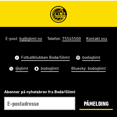
E-post
:
bg@glimt.no
Telefon
:
75545500
Kontakt oss
Fotballklubben Bodø/Glimt
bodoglimt
@glimt
bodoglimt
Bluesky: bodoglimt
Abonner på nyhetsbrev fra Bodø/Glimt
PÅMELDING