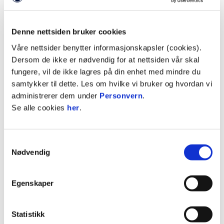
prestasjoner i april 2025.
Gjennom samlinger, erfaringsdeling og individuell
Denne nettsiden bruker cookies
oppfølging får deltakerne innsikt i hvordan de kan
Våre nettsider benytter informasjonskapsler (cookies).
utvikle seg både som utøvere og som mennesker.
Dersom de ikke er nødvendig for at nettsiden vår skal
Programmet er åpent for alle som ønsker å hente
fungere, vil de ikke lagres på din enhet med mindre du
ut sitt potensial – enten du er idrettsutøver, trener,
samtykker til dette. Les om hvilke vi bruker og hvordan vi
leder eller bare ønsker å utvikle deg selv.
administrerer dem under
Personvern
.
Se alle cookies
her
.
Samtykkevalg
Nødvendig
Egenskaper
Statistikk