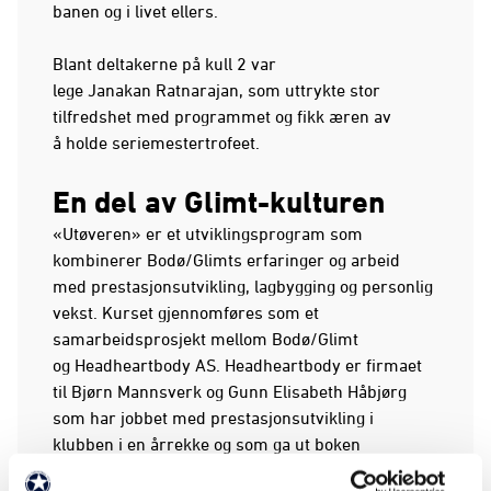
banen og i livet ellers.
Blant deltakerne på kull 2 var
lege Janakan Ratnarajan, som uttrykte stor
tilfredshet med programmet og fikk æren av
å holde seriemestertrofeet.
En del av Glimt-kulturen
«Utøveren» er et utviklingsprogram som
kombinerer Bodø/Glimts erfaringer og arbeid
med prestasjonsutvikling, lagbygging og personlig
vekst. Kurset gjennomføres som et
samarbeidsprosjekt mellom Bodø/Glimt
og Headheartbody AS. Headheartbody er firmaet
til Bjørn Mannsverk og Gunn Elisabeth Håbjørg
som har jobbet med prestasjonsutvikling i
klubben i en årrekke og som ga ut boken
Autopilot – 11 grep som leder til store