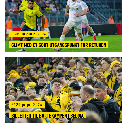
0505. aug.aug. 2026
GLIMT MED ET GODT UTGANGSPUNKT FØR RETUREN
2424. julijuli 2026
BILLETTER TIL BORTEKAMPEN I BELGIA