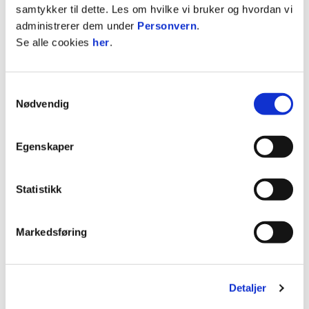
For Bodø Energi er Glimt viktig for en levende by,
samtykker til dette. Les om hvilke vi bruker og hvordan vi
for barn og unge, og for ekte idrettsglede.
administrerer dem under
Personvern
.
Se alle cookies
her
.
Derfor finnes også Glimt-strøm, en egen
strømavtale hvor du støtter klubben i ditt hjerte
gjennom strømregningen. Nytt av året er at
Samtykkevalg
Nødvendig
inntektene fra avtalen nå går direkte til Glimtvis,
Bodø/Glimts samfunnsprosjekt som jobber for
inkludering, mestring og tilhørighet.
Egenskaper
Gjennom tiltak innen blant annet gatefotball og
sosiale møteplasser bidrar Glimtvis til å gi
Statistikk
spillerne et trygt fellesskap, nye muligheter og en
arena der alle får være med uansett bakgrunn.
Markedsføring
Den nye avtalen gjelder fra 2026-sesongen og har
en varighet på to år.
Detaljer