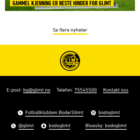
GAMMEL KJENNING ER NESTE HINDER FOR GLIMT
Se flere nyheter
E-post
:
bg@glimt.no
Telefon
:
75545500
Kontakt oss
Fotballklubben Bodø/Glimt
bodoglimt
@glimt
bodoglimt
Bluesky: bodoglimt