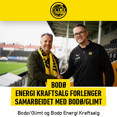
BODØ
ENERGI KRAFTSALG FORLENGER
SAMARBEIDET MED BODØ/GLIMT
Bodø/Glimt og Bodø Energi Kraftsalg