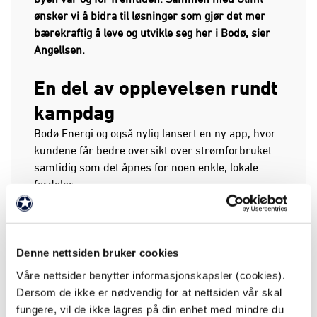
ønsker vi å bidra til løsninger som gjør det mer
bærekraftig å leve og utvikle seg her i Bodø, sier
Angellsen.
En del av opplevelsen rundt
kampdag
Bodø Energi og også nylig lansert en ny app, hvor
kundene får bedre oversikt over strømforbruket
samtidig som det åpnes for noen enkle, lokale
fordeler.
Gjennom appen vil det blant annet være mulig
å delta i konkurranser for å få billetter til hver
hjemmekamp, samt små kampdagsfordeler som
Denne nettsiden bruker cookies
gratis kaffe på Aspmyra.
Våre nettsider benytter informasjonskapsler (cookies).
Dersom de ikke er nødvendig for at nettsiden vår skal
Glimt-strøm
fungere, vil de ikke lagres på din enhet med mindre du