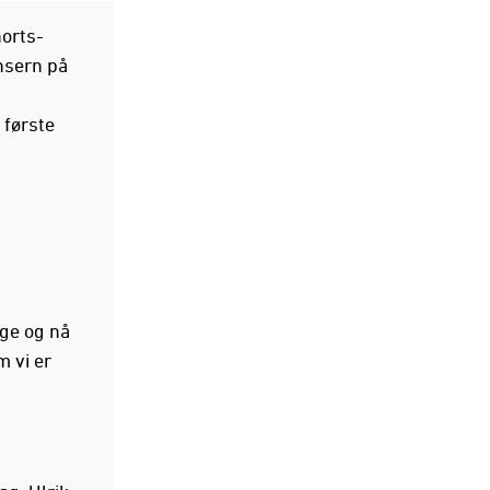
horts-
nsern på
 første
ge og nå
m vi er