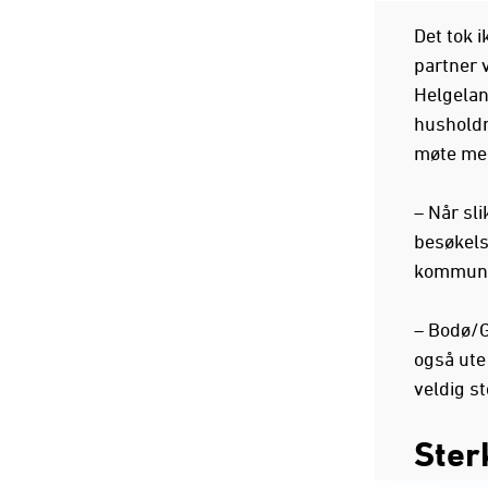
Det tok i
partner 
Helgelan
husholdni
møte med 
– Når sli
besøkels
kommunik
– Bodø/G
også ute 
veldig st
Ster