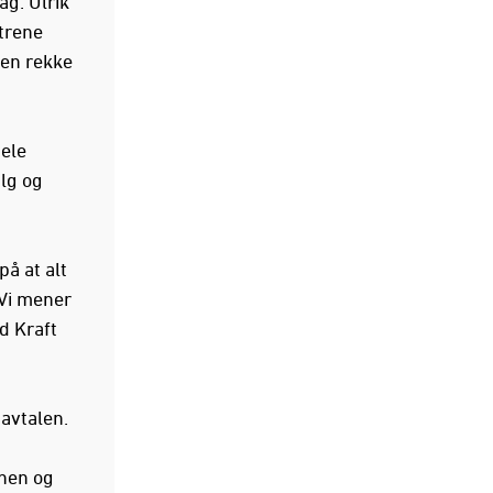
ag. Ulrik
trene
 en rekke
hele
alg og
på at alt
 Vi mener
d Kraft
avtalen.
onen og