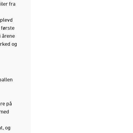
ler fra
pplevd
 første
i årene
arked og
ballen
re på
t med
t, og