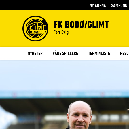
NY ARENA
SAMFUNN
FK BODØ/GLIMT
Førr Evig
NYHETER
VÅRE SPILLERE
TERMINLISTE
RESU