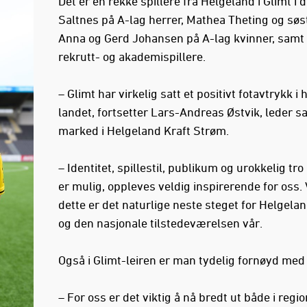
Det er en rekke spillere fra Helgeland i Glimt i d
Saltnes på A-lag herrer, Mathea Theting og søs
Anna og Gerd Johansen på A-lag kvinner, samt
rekrutt- og akademispillere.
– Glimt har virkelig satt et positivt fotavtrykk i 
landet, fortsetter Lars-Andreas Østvik, leder s
marked i Helgeland Kraft Strøm.
– Identitet, spillestil, publikum og urokkelig tro 
er mulig, oppleves veldig inspirerende for oss.
dette er det naturlige neste steget for Helgelan
og den nasjonale tilstedeværelsen vår.
Også i Glimt-leiren er man tydelig fornøyd med 
– For oss er det viktig å nå bredt ut både i regi