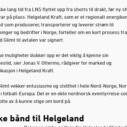
kke lang tid fra LNS flyttet opp fra shorts til drakt, før ny s
var på plass. Helgeland Kraft, som er et regionalt energiko
d som produserer, transporterer og leverer strøm til
nger og bedrifter i Norge, forteller om en kort prosess fra
Glimt til avtalen var signert.
ke muligheter dukker opp er det viktig å kjenne sin
estid, sier Jonas V. Ottermo, rådgiver for marked og
asjon i Helgeland Kraft.
limt vekker entusiasme og stolthet i hele Nord-Norge, Nor
i fotball-Europa. Det er en ekte nordnorsk eventyrreise so
olte av å kunne stige om bord på.
ke bånd til Helgeland