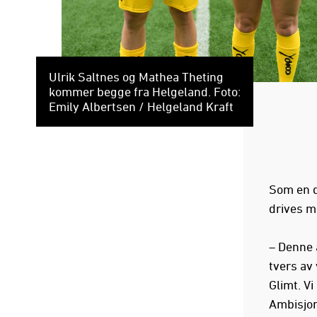
Ulrik Saltnes og Mathea Theting
kommer begge fra Helgeland. Foto:
Emily Albertsen / Helgeland Kraft
Som en d
drives m
– Denne 
tvers av 
Glimt. Vi
Ambisjone