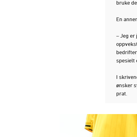
bruke det
En annen
– Jeg er
oppvekst
bedrifter
spesielt 
I skrive
ønsker s
prat.