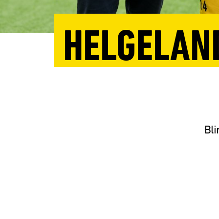
HELGELAND
Bli