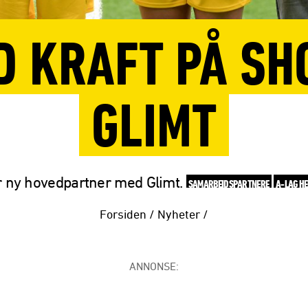
 KRAFT PÅ SH
GLIMT
r ny hovedpartner med Glimt.
SAMARBEIDSPARTNERE
A-LAG H
Forsiden
/
Nyheter
/
ANNONSE: