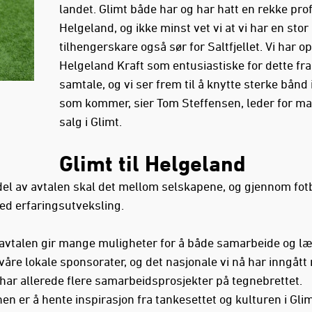
landet. Glimt både har og har hatt en rekke profi
Helgeland, og ikke minst vet vi at vi har en stor
tilhengerskare også sør for Saltfjellet. Vi har o
Helgeland Kraft som entusiastiske for dette fra
samtale, og vi ser frem til å knytte sterke bånd 
som kommer, sier Tom Steffensen, leder for m
salg i Glimt.
Glimt til Helgeland
el av avtalen skal det mellom selskapene, og gjennom fot
ed erfaringsutveksling.
avtalen gir mange muligheter for å både samarbeide og læ
våre lokale sponsorater, og det nasjonale vi nå har inngåt
 har allerede flere samarbeidsprosjekter på tegnebrettet.
n er å hente inspirasjon fra tankesettet og kulturen i Glim