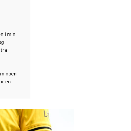
n i min
og
stra
som noen
or en