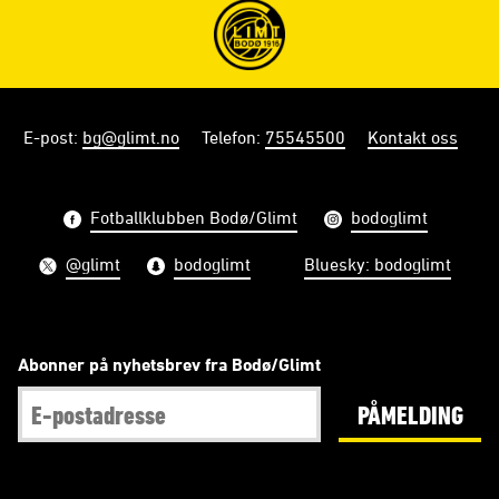
E-post
:
bg@glimt.no
Telefon
:
75545500
Kontakt oss
Fotballklubben Bodø/Glimt
bodoglimt
@glimt
bodoglimt
Bluesky: bodoglimt
Abonner på nyhetsbrev fra Bodø/Glimt
PÅMELDING