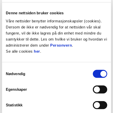
Runde
Dato
Dag
Hjemmelag
Bort
Lørdag
Denne nettsiden bruker cookies
16
27.7. - 28.07
-
KFUM Oslo
Bodø
Våre nettsider benytter informasjonskapsler (cookies).
Søndag
Dersom de ikke er nødvendig for at nettsiden vår skal
Lørdag
fungere, vil de ikke lagres på din enhet med mindre du
17
3.8-4.8
-
Bodø/Glimt
Haug
samtykker til dette. Les om hvilke vi bruker og hvordan vi
Søndag
administrerer dem under
Personvern
.
Lørdag
Se alle cookies
her
.
18
10.8-11.8
-
Viking
Bodø
Søndag
Samtykkevalg
Lørdag
Nødvendig
19
17.8-18.8
-
Bodø/Glimt
Sand
Søndag
Egenskaper
Lørdag
Sarp
20
24.8-25.8
-
Bodø/Glimt
08
Søndag
Statistikk
Lørdag