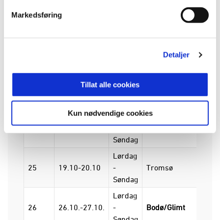
21
31.8-1.9
-
Strømsgodset
Bodø
Markedsføring
Søndag
Lørdag
22
14.9-15.9
-
Bodø/Glimt
Ham
Detaljer
Søndag
Lørdag
Tillat alle cookies
23
21.9-22.9
-
Brann
Bodø
Søndag
Kun nødvendige cookies
Lørdag
24
28.9.29.9.
-
Bodø/Glimt
Kris
Søndag
Lørdag
25
19.10-20.10
-
Tromsø
Bodø
Søndag
Lørdag
26
26.10.-27.10.
-
Bodø/Glimt
Rose
Søndag