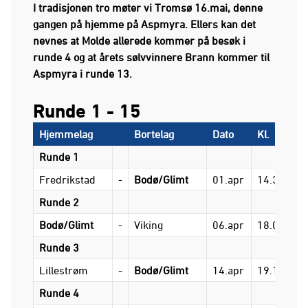
I tradisjonen tro møter vi Tromsø 16.mai, denne
gangen på hjemme på Aspmyra. Ellers kan det
nevnes at Molde allerede kommer på besøk i
runde 4 og at årets sølvvinnere Brann kommer til
Aspmyra i runde 13.
Runde 1 - 15
Hjemmelag
Bortelag
Dato
Kl.
Runde 1
Fredrikstad
-
Bodø/Glimt
01.apr
14.30
Runde 2
Bodø/Glimt
-
Viking
06.apr
18.00
Runde 3
Lillestrøm
-
Bodø/Glimt
14.apr
19.15
Runde 4