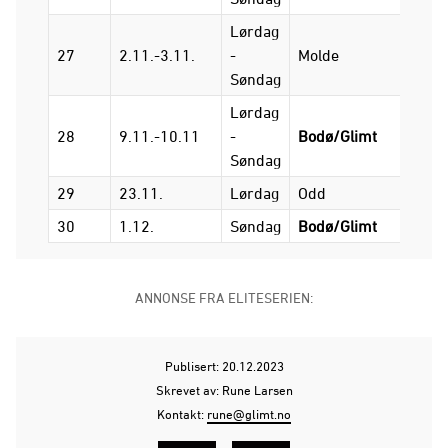
Lørdag
27
2.11.-3.11.
-
Molde
Bodø
Søndag
Lørdag
28
9.11.-10.11
-
Bodø/Glimt
Fred
Søndag
29
23.11.
Lørdag
Odd
Bodø
30
1.12.
Søndag
Bodø/Glimt
Lille
ANNONSE FRA ELITESERIEN:
Publisert: 20.12.2023
Skrevet av: Rune Larsen
Kontakt:
rune@glimt.no