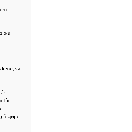
kken
pakke
akkene, så
får
m får
v
g å kjøpe