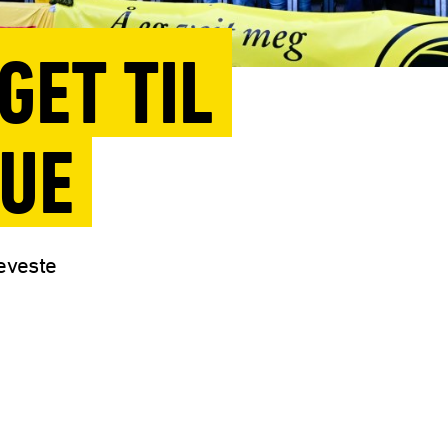
GET TIL
UE
jeveste