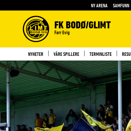
NY ARENA
SAMFUNN
FK BODØ/GLIMT
Førr Evig
NYHETER
VÅRE SPILLERE
TERMINLISTE
RESU