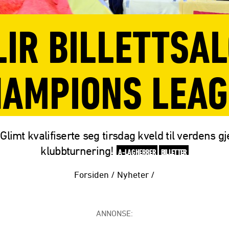
LIR BILLETTSAL
HAMPIONS LEAG
limt kvalifiserte seg tirsdag kveld til verdens g
klubbturnering!
A-LAG HERRER
BILLETTER
Forsiden
/
Nyheter
/
ANNONSE: