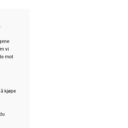
e.
agene
em vi
lle mot
 å kjøpe
 du