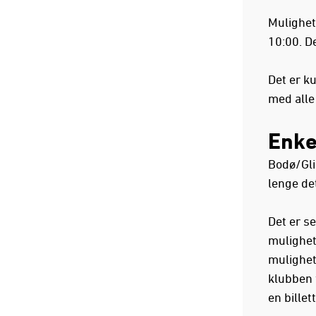
Mulighet
10:00. D
Det er k
med alle
Enke
Bodø/Glim
lenge det
Det er s
mulighet
mulighet
klubben 
en billet