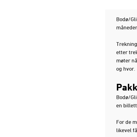
Bodø/Gli
månedene
Trekning
etter tre
møter når
og hvor.
Pakk
Bodø/Gli
en bille
For de m
likevel f