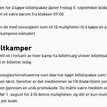
en for å kjøpe billettpakke åpner fredag 5. september klo
et vil være kørom fra klokken 09:00.
un de med sesongkort som vil få muligheten til å kjøpe en 
 kampene inkludert.
ltkamper
t vil i forkant av hver kamp ha billettsalg utover billettp
 er billetter ledig.
esongkortinnehaverne som ikke har kjøpt billettpakke som 
en først. Deretter er det medlemmer av FK Bodø/Glimt so
en gjennom en unik promokode. Du måtte være medlem a
før 1. august for å få denne muligheten, og det er kun muli
t per kode.