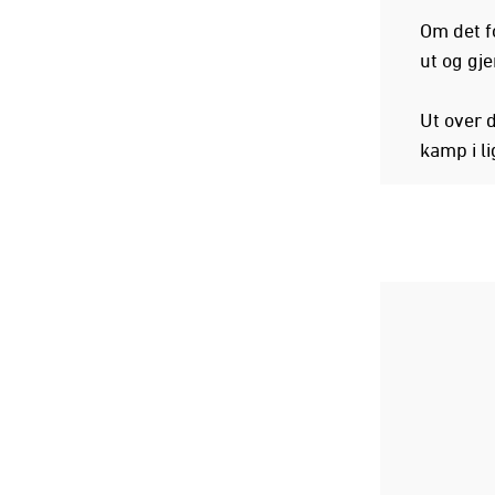
Om det fo
ut og gj
Ut over d
kamp i li