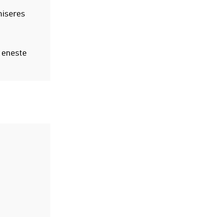
niseres
r eneste