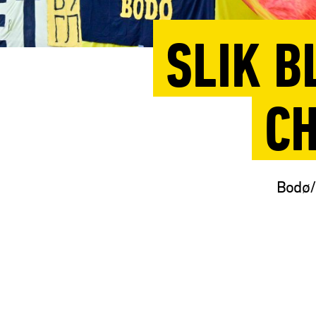
SLIK B
C
Bodø/G