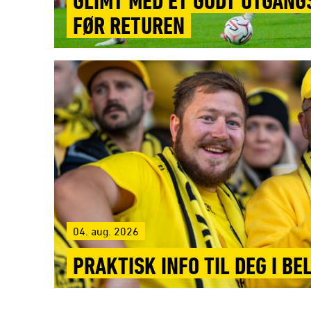
GLIMT MED ET GODT UTGAN
FØR RETUREN
04. aug. 2026
PRAKTISK INFO TIL DEG I BE