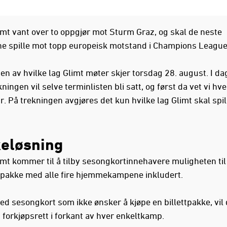
mt vant over to oppgjør mot Sturm Graz, og skal de neste
 spille mot topp europeisk motstand i Champions Leagu
en av hvilke lag Glimt møter skjer torsdag 28. august. I d
kningen vil selve terminlisten bli satt, og først da vet vi hv
. På trekningen avgjøres det kun hvilke lag Glimt skal spi
eløsning
mt kommer til å tilby sesongkortinnehavere muligheten til
ttpakke med alle fire hjemmekampene inkludert.
ed sesongkort som ikke ønsker å kjøpe en billettpakke, vil
å forkjøpsrett i forkant av hver enkeltkamp.