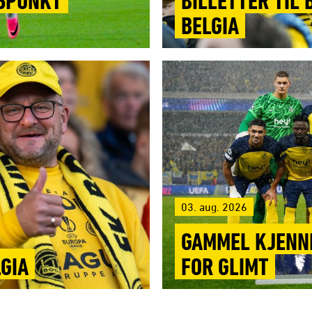
GSPUNKT
BILLETTER TIL
BELGIA
03. aug. 2026
GAMMEL KJENNI
LGIA
FOR GLIMT