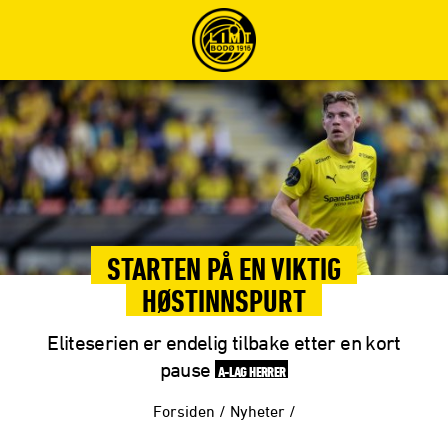
STARTEN PÅ EN VIKTIG
HØSTINNSPURT
Eliteserien er endelig tilbake etter en kort
pause
A-LAG HERRER
Forsiden
/
Nyheter
/