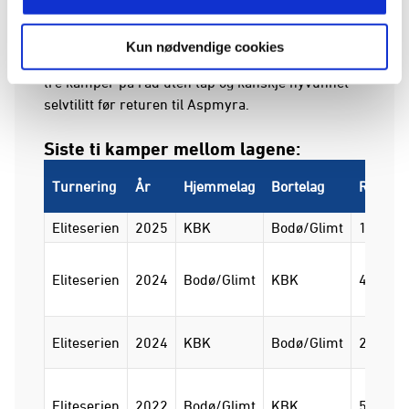
I begge de siste to hjemmekampene mot
Sandefjord og Brann hentet riktignok KBK inn 0–2
Kun nødvendige cookies
til 2–2 mot slutten av kampen, og dermed har de
tre kamper på rad uten tap og kanskje nyvunnet
selvtilitt før returen til Aspmyra.
Siste ti kamper mellom lagene:
Turnering
År
Hjemmelag
Bortelag
Resulta
Eliteserien
2025
KBK
Bodø/Glimt
1-1
Eliteserien
2024
Bodø/Glimt
KBK
4-1
Eliteserien
2024
KBK
Bodø/Glimt
2-4
Eliteserien
2022
Bodø/Glimt
KBK
5-0