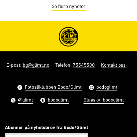
Se flere nyheter
E-post
:
bg@glimt.no
Telefon
:
75545500
Kontakt oss
Fotballklubben Bodø/Glimt
bodoglimt
@glimt
bodoglimt
Bluesky: bodoglimt
Abonner på nyhetsbrev fra Bodø/Glimt