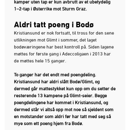
kamper uten tap er kun avbrutt av et ubetydelig
1–2-tap i Østerrike mot Sturm Graz.
Aldri tatt poeng i Bodø
Kristiansund er nok fortsatt, til tross for den sene
utlikningen mot Glimt i sommer, det laget
bodøværingene har best kontroll på. Siden lagene
møttes for første gang i Adeccoligaen i 2013 har
de møttes hele 15 ganger.
To ganger har det endt med poengdeling.
Kristiansund har aldri slått Bodø/Glimt, og
dermed går mattestykket kun opp om du setter de
resterende 13 kampene på Glimt-seier. Begge
poengdelingene har kommet i Kristiansund, og
dermed står vi altså opp mot noe så sjeldent som
en motstander som aldri før har tatt med seg så
mye som ett poeng hjem fra Bodø.