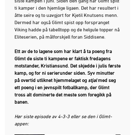
siste kampen i juni. Siden den gang har Glimt spilt
ti kamper i den hjemlige ligaen. Det har resultert i
åtte seire og to uavgjort for Kjetil Knutsens menn.
Dermed har også Glimt spist opp forspranget
Viking hadde på tabelltopp og de helgule topper nå
Eliteserien, på målforskjell foran Siddisene.
Ett av de to lagene som har klart å ta poeng fra
Glimt de siste ti kampene er faktisk fredagens
motstander, Kristiansund. Det skjedde i julis første
kamp, og for ni serierunder siden. Syv minutter
på overtid utliknet hjemmelaget og
stjal
med seg
ett poeng i en jevnspilt fotballkamp, der Glimt
tross alt dominerte det meste som foregikk på
banen.
Hør siste episode av 4-3-3 eller se den i Glimt-
appen: