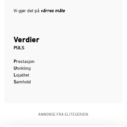
Vi gjør det på
vårres
måte
Verdier
PULS
P
restasjon
U
tvikling
L
ojalitet
S
amhold
ANNONSE FRA ELITESERIEN: