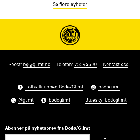
Se flere nyheter
E-post
:
bg@glimt.no
Telefon
:
75545500
Kontakt oss
Fotballklubben Bodø/Glimt
bodoglimt
@glimt
bodoglimt
Bluesky: bodoglimt
Abonner på nyhetsbrev fra Bodø/Glimt