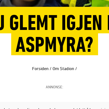
U GLEMT IGJEN 
ASPMYRA?
Forsiden
/
Om Stadion
/
ANNONSE: