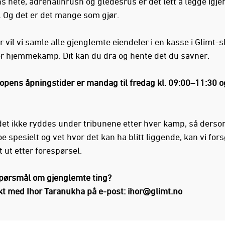
s hete, adrenalinrush og gledesrus er det lett å legge igje
. Og det er det mange som gjør.
 vil vi samle alle gjenglemte eiendeler i en kasse i Glimt-
er hjemmekamp. Dit kan du dra og hente det du savner.
opens åpningstider er mandag til fredag kl. 09:00–11:30 o
det ikke ryddes under tribunene etter hver kamp, så derso
e spesielt og vet hvor det kan ha blitt liggende, kan vi for
 ut etter forespørsel.
pørsmål om gjenglemte ting?
kt med Ihor Taranukha på e-post:
ihor@glimt.no