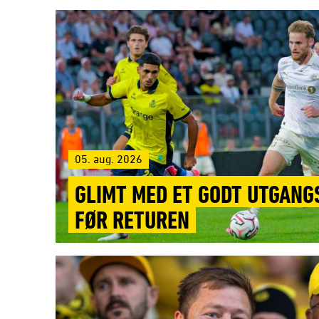
05. aug. 2026
GLIMT MED ET GODT UTGAN
FØR RETUREN