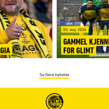
03. aug. 2026
GAMMEL KJENNI
LGIA
FOR GLIMT
Se flere nyheter