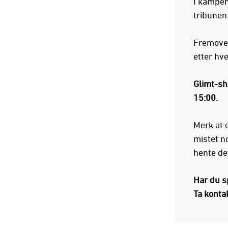
I kampen
tribunen
Fremover
etter hv
Glimt-sh
15:00.
Merk at 
mistet no
hente det
Har du s
Ta konta