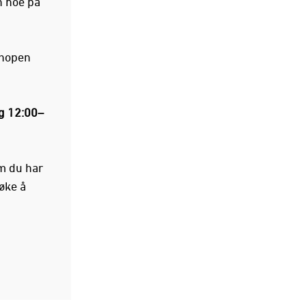
n noe på
shopen
g 12:00–
m du har
søke å