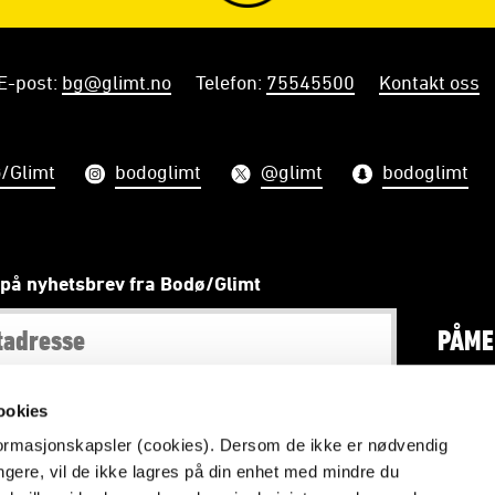
E-post
:
bg@glimt.no
Telefon
:
75545500
Kontakt oss
/Glimt
bodoglimt
@glimt
bodoglimt
på nyhetsbrev fra Bodø/Glimt
PÅME
ookies
nformasjonskapsler (cookies). Dersom de ikke er nødvendig
fra glimt.no skal ikke brukes eller viderepubliseres uten sær
ungere, vil de ikke lagres på din enhet med mindre du