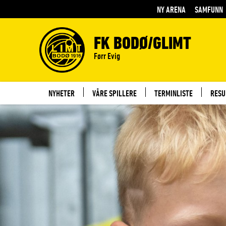
NY ARENA
SAMFUNN
FK BODØ/GLIMT
Førr Evig
NYHETER
VÅRE SPILLERE
TERMINLISTE
RESU