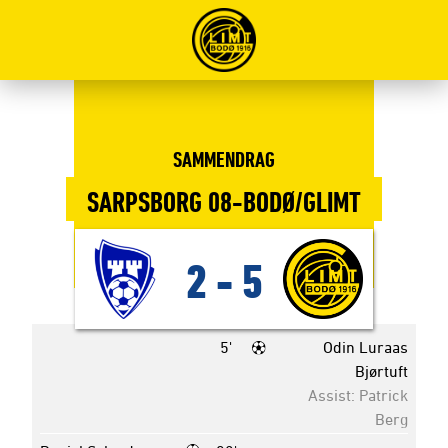
SAMMENDRAG
SARPSBORG 08-BODØ/GLIMT
2
-
5
5'
Odin Luraas
Bjørtuft
Assist: Patrick
Berg