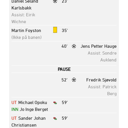
Daniel Seland
23'
Karlsbakk
Assist: Eirik
Wichne
Martin Foyston
35'
(Ikke på banen)
40'
Jens Petter Hauge
Assist: Sondre
Auklend
PAUSE
52'
Fredrik Sjøvold
Assist: Patrick
Berg
UT
Michael Opoku
59'
INN
Jo Inge Berget
UT
Sander Johan
59'
Christiansen