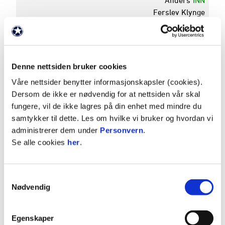
Ferslev Klynge
82'
Jens Petter
UT
Hauge
Isak Dybvik
INN
Määttä
Denne nettsiden bruker cookies
UT
Mohanad
82'
Våre nettsider benytter informasjonskapsler (cookies).
Jeahze
Dersom de ikke er nødvendig for at nettsiden vår skal
INN
Anders Hiim
fungere, vil de ikke lagres på din enhet med mindre du
samtykker til dette. Les om hvilke vi bruker og hvordan vi
administrerer dem under
Personvern
.
Turnering
Eliteserien - 2025
Se alle cookies
her
.
Rundenummer
25
Dato
18. oktober 2025
Avspark
14:00
Samtykkevalg
Pauseresultat
1 - 2
Nødvendig
Sluttresultat
2 - 5
Arena
Sarpsborg st KG
Egenskaper