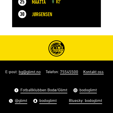
MÄÄTTÄ
25
82'
JØRGENSEN
30
E-post
:
bg@glimt.no
Telefon
:
75545500
Kontakt oss
Fotballklubben Bodø/Glimt
bodoglimt
@glimt
bodoglimt
Bluesky: bodoglimt