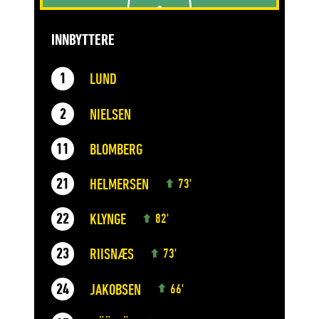
INNBYTTERE
LUND
1
NIELSEN
2
BLOMBERG
11
HELMERSEN
21
73'
KLYNGE
22
82'
RIISNÆS
23
73'
JAKOBSEN
24
66'