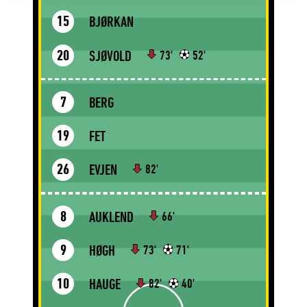
BJØRKAN
15
SJØVOLD
20
73'
52'
BERG
7
FET
19
EVJEN
26
82'
AUKLEND
8
66'
HØGH
9
73'
71'
HAUGE
10
82'
40'