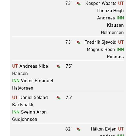
73'
Kasper Waarts
UT
Thenza Høgh
Andreas
INN
Klausen
Helmersen
73'
Fredrik Sjøvold
UT
Magnus Bech
INN
Riisnæs
UT
Andreas Nibe
75'
Hansen
INN
Victor Emanuel
Halvorsen
UT
Daniel Seland
75'
Karlsbakk
INN
Sveinn Aron
Gudjohnsen
82'
Håkon Evjen
UT
Anders
INN