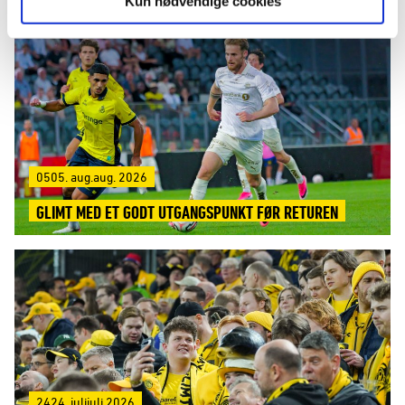
Kun nødvendige cookies
0505. aug.aug. 2026
GLIMT MED ET GODT UTGANGSPUNKT FØR RETUREN
2424. julijuli 2026