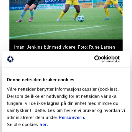
Imani Jenkins blir med videre. Foto: Rune Larsen
Denne nettsiden bruker cookies
ANNONSE FRA ELITESERIEN:
Våre nettsider benytter informasjonskapsler (cookies).
Dersom de ikke er nødvendig for at nettsiden vår skal
fungere, vil de ikke lagres på din enhet med mindre du
Publisert: 02.07.2026
samtykker til dette. Les om hvilke vi bruker og hvordan vi
Skrevet av: Simen Pedersen
administrerer dem under
Personvern
.
Kontakt:
simen@glimt.no
Se alle cookies
her
.