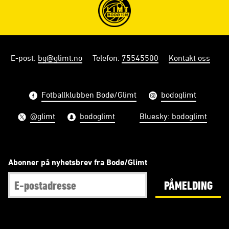
E-post
:
bg@glimt.no
Telefon
:
75545500
Kontakt oss
Fotballklubben Bodø/Glimt
bodoglimt
@glimt
bodoglimt
Bluesky: bodoglimt
Abonner på nyhetsbrev fra Bodø/Glimt
PÅMELDING