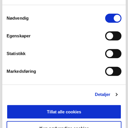
Samtykkevalg
Nødvendig
Egenskaper
LES MER
Statistikk
Markedsføring
Detaljer
Tillat alle cookies
0808. aug.aug. 2026
GLIMT-SEIER I HOVEDSTADEN