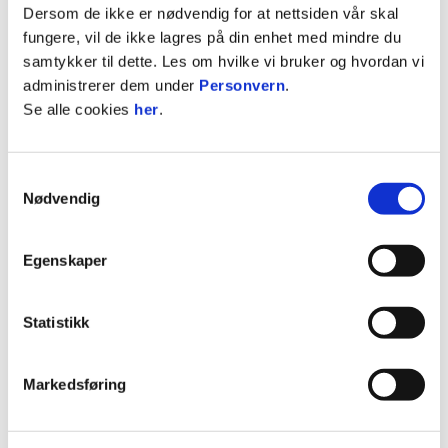
Dersom de ikke er nødvendig for at nettsiden vår skal
fungere, vil de ikke lagres på din enhet med mindre du
Magnus Tjærandsen Severinsen - FK Hunstad
samtykker til dette. Les om hvilke vi bruker og hvordan vi
administrerer dem under
Personvern
.
ANNONSE FRA ELITESERIEN:
Se alle cookies
her
.
Publisert: 12.11.2024
Samtykkevalg
Nødvendig
Skrevet av: Vilde Hiller Rasmussen
Kontakt:
vilde@glimt.no
Egenskaper
Statistikk
Markedsføring