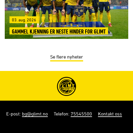
03. aug. 2026
GAMMEL KJENNING ER NESTE HINDER FOR GLIMT
Se flere nyheter
E-post
:
bg@glimt.no
Telefon
:
75545500
Kontakt oss