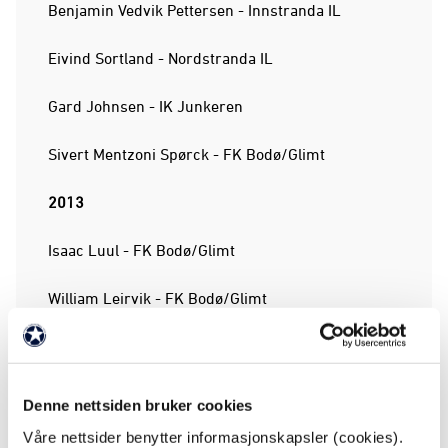
Benjamin Vedvik Pettersen - Innstranda IL
Eivind Sortland - Nordstranda IL
Gard Johnsen - IK Junkeren
Sivert Mentzoni Spørck - FK Bodø/Glimt
2013
Isaac Luul - FK Bodø/Glimt
William Leirvik - FK Bodø/Glimt
Edvard Eliassen - IK Junkeren
Johan Moholt - IK Junkeren
Denne nettsiden bruker cookies
Våre nettsider benytter informasjonskapsler (cookies).
Isak Hansen Lønsetteig - Mørkved sportsklubb