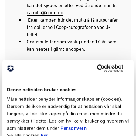
kan det kjøpes billetter ved å sende mail til
camilla@glimt.no
Etter kampen blir det mulig å få autografer
fra spillerne i Coop-autografsone ved J-
feltet.
Gratisbilletter som vanlig under 16 år som
kan hentes i glimt-shoppen.
Slik så det ut i FanZone i fjor (Bildegalleriet
kommer ikke opp i Glimt-appen, på grunn av en
teknisk feil):
Denne nettsiden bruker cookies
Våre nettsider benytter informasjonskapsler (cookies).
BILDER
VISER: 1 AV 12
Dersom de ikke er nødvendig for at nettsiden vår skal
fungere, vil de ikke lagres på din enhet med mindre du
samtykker til dette. Les om hvilke vi bruker og hvordan vi
administrerer dem under
Personvern
.
Se alle cookies
her
.