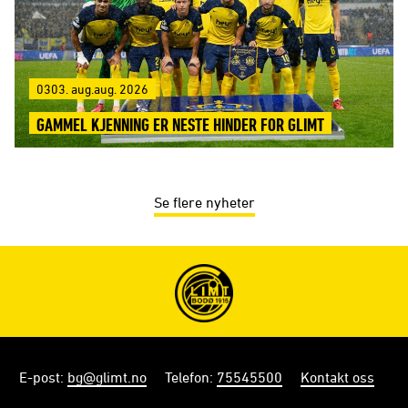
0303. aug.aug. 2026
GAMMEL KJENNING ER NESTE HINDER FOR GLIMT
Se flere nyheter
E-post
:
bg@glimt.no
Telefon
:
75545500
Kontakt oss