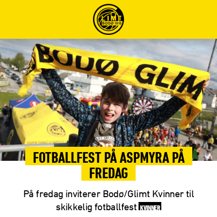
FOTBALLFEST PÅ ASPMYRA PÅ
FREDAG
På fredag inviterer Bodø/Glimt Kvinner til
skikkelig fotballfest
KVINNER