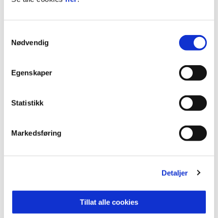
Samtykkevalg
Nødvendig
ANNONSE FRA ELITESERIEN:
Egenskaper
Publisert: 11.05.2026
Statistikk
Skrevet av: Niklas Aune Johnsen
Kontakt:
niklas@glimt.no
Markedsføring
Detaljer
Tillat alle cookies