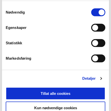
og eneste gatefotballag startet
av
og
for
brukerne i
rusmiljøet i Bodø.
Samtykkevalg
Nødvendig
Med svært gode resultatet ble gatelaget driftet av
Kirkens Bymisjon og er sammen med andre
Egenskaper
gatelag beviselig et av de aller beste ettervern som
finnes for personer med utfordringer innen rus og
psykisk helse. I 2020 startet Glimt jobben med
Statistikk
Bodø Kommune og Kirkens Bymisjon for å flytte
driften av gatelaget over til FK Bodø/Glimt.
Markedsføring
Les mer om Glimt sine gatelag
HE
R
.
Etter oppholdet i Harstad tar det ikke lang tid før
Detaljer
Cato Moan oppretter kontakt med Victor angående
en plass på gatelaget.
Tillat alle cookies
– Det var Cato som tipset meg om Glimtvis. Som
den Glimt-fanatikeren jeg er, hørtes dette ut til å
Kun nødvendige cookies