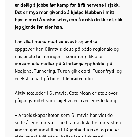
er deilig å jobbe før kamp for å få nervene i sjakk.
Det er mye mer givende å hjelpe klubben i mitt
hjerte med å vaske seter, enn å drikk drikke øl, slik
jeg gjorde før, sier han.
For alle timene med setevask og andre
oppgaver kan Glimtvis delta på både regionale og
nasjonale turneringer. I sommer gikk alle
innsamlede midler på å forlenge oppholdet på
Nasjonal Turnering. Turen gikk da til Tusenfryd, og
ei ekstra natt på hotell ble nødvendig.
Aktivitetsleder i Glimtvis, Cato Moan er stolt over
pågangsmotet som laget viser hver eneste kamp.
– Arbeidskapasiteten som Glimtvis har vist de
siste årene har vært helt fantastisk. De har vist en
enorm god innstilling til å jobbe dugnad, og det er
aldri et nei å få når vi kaller inn til dugnad,