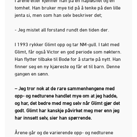
I årene etter kjenner han på en håpløshet og en
tomhet. Han bruker mye tid på å tenke på den lille
jenta si, men som han selv beskriver det;
- Jeg mistet all forstand rundt den tiden der.
I 1993 rykker Glimt opp og tar NM-gull. I takt med
Glimt, får også Victor en god periode som nøktern.
Han flytter tilbake til Bodø for å starte på nytt. Han
finner seg en ny kjæreste og får et til barn. Denne
gangen en sønn.
– Jeg tror nok at de rare sammenhengene med
opp- og nedturene handlet mye om at jeg hadde,
og har, det bedre med meg selv når Glimt gjør det
godt. Glimt har kanskje påvirket meg mer enn jeg
har innsett selv, sier han spørrende.
Årene går og de varierende opp- og nedturene