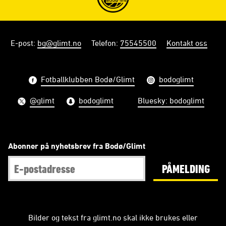
E-post
:
bg@glimt.no
Telefon
:
75545500
Kontakt oss
Fotballklubben Bodø/Glimt
bodoglimt
@glimt
bodoglimt
Bluesky: bodoglimt
Abonner på nyhetsbrev fra Bodø/Glimt
PÅMELDING
Bilder og tekst fra glimt.no skal ikke brukes eller