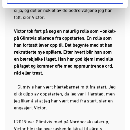
være midt i blinken for meg. Jeg nølte ikke med å
si ja, og det er nok et av de bedre valgene jeg har
tatt, sier Victor.
Victor tok fort på seg en naturlig rolle som «onkel»
på Glimtvis allerede fra oppstarten. En rolle som
han fortsatt lever opp til. Det begynte med at han
rekrutterte nye spillere. Etter hvert blir han som
en bærebjelke i laget. Han har god kjemi med alle
på laget og kommer ofte med oppmuntrende ord,
råd eller trøst.
– Glimtvis har vært hjertebarnet mitt fra start. Jeg
gikk glipp av oppstarten, da jeg var i Harstad, men
jeg liker å si at jeg har vært med fra start, sier en
engasjert Victor.
I 2019 var Glimtvis med på Nordnorsk gatecup,
Victor ble ikke overraskende kåret til «årets