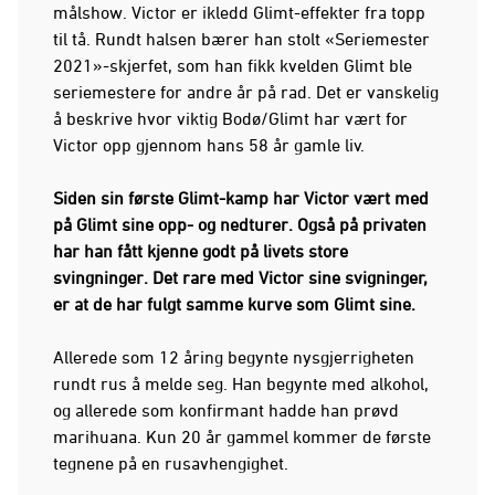
målshow. Victor er ikledd Glimt-effekter fra topp
til tå. Rundt halsen bærer han stolt «Seriemester
2021»-skjerfet, som han fikk kvelden Glimt ble
seriemestere for andre år på rad. Det er vanskelig
å beskrive hvor viktig Bodø/Glimt har vært for
Victor opp gjennom hans 58 år gamle liv.
Siden sin første Glimt-kamp har Victor vært med
på Glimt sine opp- og nedturer. Også på privaten
har han fått kjenne godt på livets store
svingninger. Det rare med Victor sine svigninger,
er at de har fulgt samme kurve som Glimt sine.
Allerede som 12 åring begynte nysgjerrigheten
rundt rus å melde seg. Han begynte med alkohol,
og allerede som konfirmant hadde han prøvd
marihuana. Kun 20 år gammel kommer de første
tegnene på en rusavhengighet.