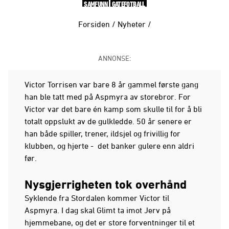
SAMFUNN
GATEFOTBALL
Forsiden
/
Nyheter
/
ANNONSE:
Victor Torrisen var bare 8 år gammel første gang
han ble tatt med på Aspmyra av storebror. For
Victor var det bare én kamp som skulle til for å bli
totalt oppslukt av de gulkledde. 50 år senere er
han både spiller, trener, ildsjel og frivillig for
klubben, og hjerte - det banker gulere enn aldri
før.
Nysgjerrigheten tok overhånd
Syklende fra Stordalen kommer Victor til
Aspmyra. I dag skal Glimt ta imot Jerv på
hjemmebane, og det er store forventninger til et