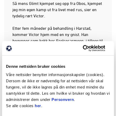
Så mens Glimt kjempet seg opp fra Obos, kjempet
jeg min egen kamp ut fra livet med rus, sier en
tydelig rørt Victor.
Etter fem måneder på behandling i Harstad,
kommer Victor hjem med en ny gnist. Han
begynner som kokk hos Frelsesarmeen, i tillegg til
å jobbe som frivillig i Kirkens Bymisjon. Det var
her han skulle komme i kontakt med Cato Moan,
som skal vise han veien til fotballen. De to skulle få
et tett samarbeid og vennskap.
Denne nettsiden bruker cookies
Våre nettsider benytter informasjonskapsler (cookies).
Kjæresten til Victor dør i 2019.
Dersom de ikke er nødvendig for at nettsiden vår skal
fungere, vil de ikke lagres på din enhet med mindre du
"Årets gledesspreder"
samtykker til dette. Les om hvilke vi bruker og hvordan vi
Gatelaget Glimtvis ble startet av Kirkens Bymisjon
administrerer dem under
Personvern
.
i 2017, rundt samme tid som Victor er på
Se alle cookies
her
.
behandling i Harstad. Glimtvis ble da Bodøs første