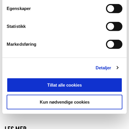
prosjektet er å skape endringer i holdninger og
handlinger. Vi gleder oss, avslutter Thomassen.
Egenskaper
Statistikk
ANNONSE FRA ELITESERIEN:
Markedsføring
Publisert: 11.04.2019
Skrevet av: Regine Boym
Kontakt:
regine@glimt.no
Detaljer
Tillat alle cookies
Kun nødvendige cookies
LES MER