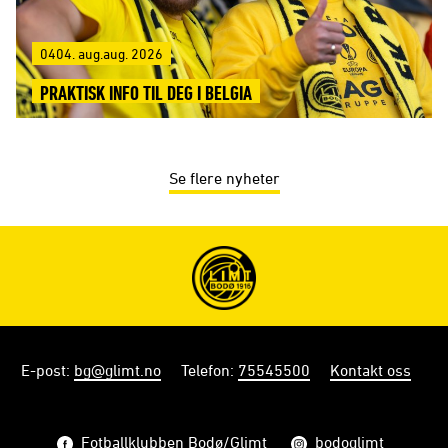
0404. aug.aug. 2026
PRAKTISK INFO TIL DEG I BELGIA
Se flere nyheter
E-post
:
bg@glimt.no
Telefon
:
75545500
Kontakt oss
Fotballklubben Bodø/Glimt
bodoglimt