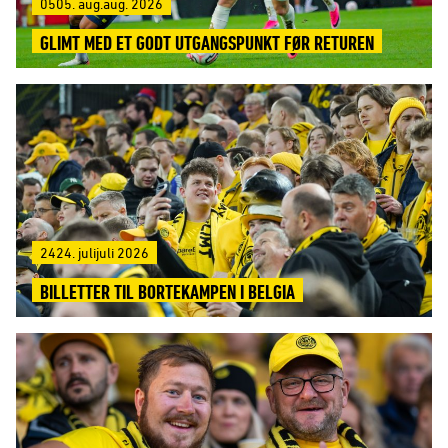
0505. aug.aug. 2026
GLIMT MED ET GODT UTGANGSPUNKT FØR RETUREN
2424. julijuli 2026
BILLETTER TIL BORTEKAMPEN I BELGIA