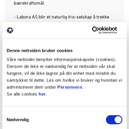
bærekraftsmål.
- Labora AS blir et naturlig Iris-selskap å trekke
inn under bærekraftmålet om rent vann. Vårt
selskap analyserer vannkvalitet og har stor
kompetanse på dette området. Tilgang til rent
vann er en selvfølge for oss i Norge, men det er
Denne nettsiden bruker cookies
viktig å kunne vise til at blant annet vi er med på å
kvalitetssikre akkurat dette, sier daglig leder
Våre nettsider benytter informasjonskapsler (cookies).
Karianne Jakobsen i Labora.
Dersom de ikke er nødvendig for at nettsiden vår skal
fungere, vil de ikke lagres på din enhet med mindre du
Oppfordring
samtykker til dette. Les om hvilke vi bruker og hvordan vi
administrerer dem under
Personvern
.
Bodø/Glimt tar sikte på å være den første
Se alle cookies
her
.
fotballklubbene i verden med fullt fokus på
bærekraft, både på og utenfor banen.
Samtykkevalg
- I løpet av sesongen vil publikum få oppleve flere
Nødvendig
stunt knyttet til vårt samarbeid. Hele poenget med