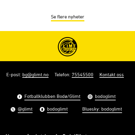
Se flere nyheter
E-post
:
bg@glimt.no
Telefon
:
75545500
Kontakt oss
Fotballklubben Bodø/Glimt
bodoglimt
@glimt
bodoglimt
Bluesky: bodoglimt