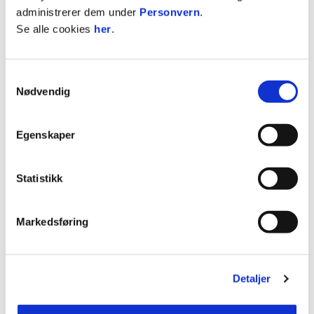
administrerer dem under
Personvern
.
Se alle cookies
her
.
05. aug. 2026
Samtykkevalg
GLIMT MED ET GODT UTGANGSPUNKT FØR RETUREN
Nødvendig
Egenskaper
Statistikk
Markedsføring
24. juli 2026
BILLETTER TIL BORTEKAMPEN I BELGIA
Detaljer