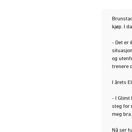
Brunstad
kjøp. I 
- Det er 
situasjon
og utenfo
trenere o
I årets E
- I Glimt
steg for 
meg bra. 
Nå ser ha