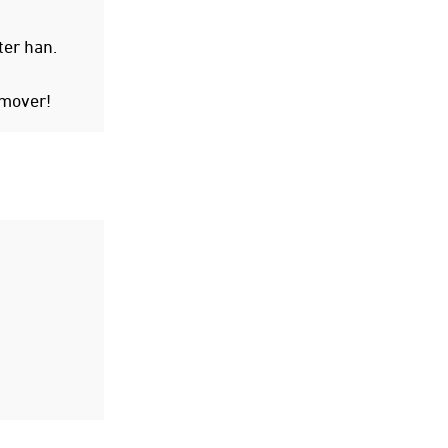
ter han.
emover!