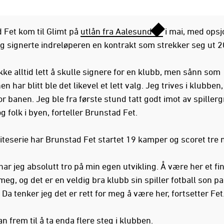
 Fet kom til Glimt på
utlån fra Aalesund
i mai, med opsj
dag signerte indreløperen en kontrakt som strekker seg ut 
ikke alltid lett å skulle signere for en klubb, men sånn som
en har blitt ble det likevel et lett valg. Jeg trives i klubben
r banen. Jeg ble fra første stund tatt godt imot av spiller
g folk i byen, forteller Brunstad Fet.
liteserie har Brunstad Fet startet 19 kamper og scoret tre 
 har jeg absolutt tro på min egen utvikling. Å være her et fi
meg, og det er en veldig bra klubb sin spiller fotball son p
Da tenker jeg det er rett for meg å være her, fortsetter Fet
n frem til å ta enda flere steg i klubben.