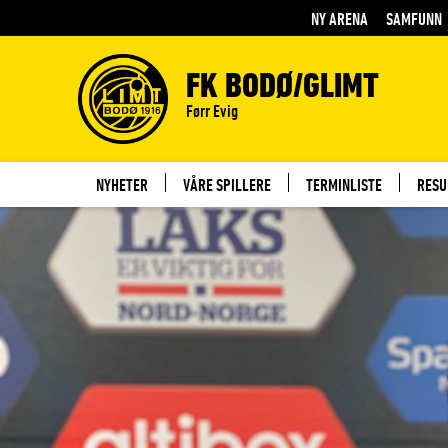
NY ARENA
SAMFUNN
FK BODØ/GLIMT
Førr Evig
NYHETER
VÅRE SPILLERE
TERMINLISTE
RESU