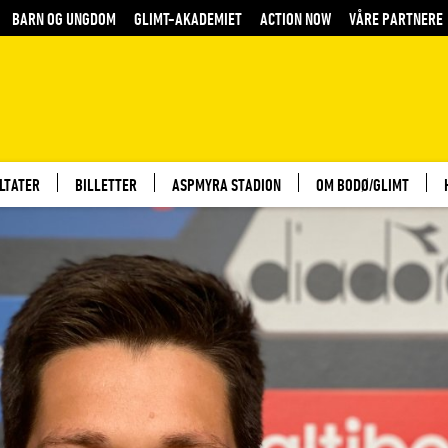
BARN OG UNGDOM
GLIMT-AKADEMIET
ACTION NOW
VÅRE PARTNERE
LTATER
BILLETTER
ASPMYRA STADION
OM BODØ/GLIMT