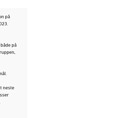
on på
2023.
, både på
gruppen,
mål.
nt neste
asser
.