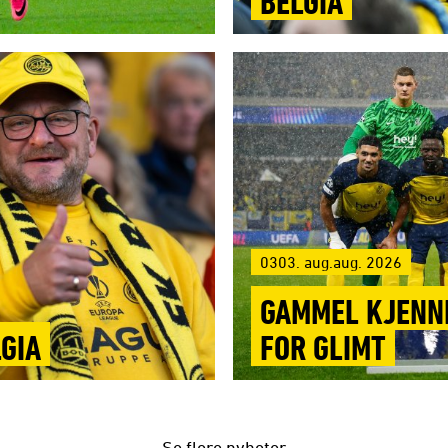
BELGIA
0303. aug.aug. 2026
GAMMEL KJENNI
LGIA
FOR GLIMT
Se flere nyheter