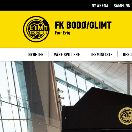
NY ARENA
SAMFUNN
FK BODØ/GLIMT
Førr Evig
NYHETER
VÅRE SPILLERE
TERMINLISTE
RESU