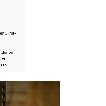
e
ser Glimt-
ilder og
 vi
bsen.