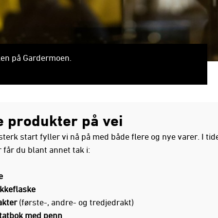
kken på Gardermoen.
e produkter på vei
sterk start fyller vi nå på med både flere og nye varer. I tid
får du blant annet tak i:
e
ikkeflaske
akter
(første-, andre- og tredjedrakt)
tatbok med penn