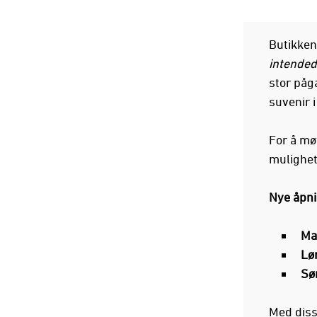
Butikken
intended
stor påg
suvenir i
For å møt
mulighet 
Nye åpni
Ma
Lø
Sø
Med disse