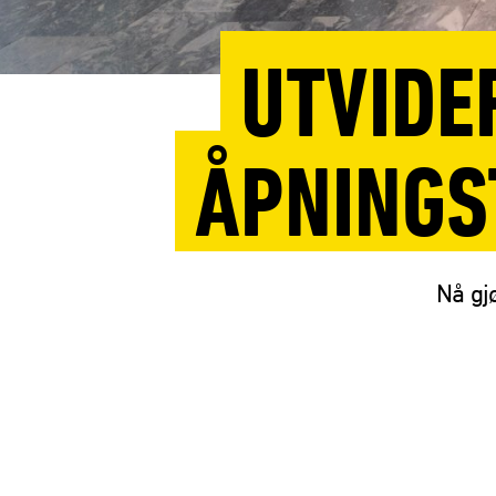
UTVIDE
ÅPNINGS
Nå gjø