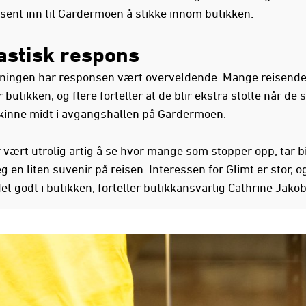
ent inn til Gardermoen å stikke innom butikken.
astisk respons
ningen har responsen vært overveldende. Mange reisend
butikken, og flere forteller at de blir ekstra stolte når de 
kinne midt i avgangshallen på Gardermoen.
r vært utrolig artig å se hvor mange som stopper opp, tar b
g en liten suvenir på reisen. Interessen for Glimt er stor, og
et godt i butikken, forteller butikkansvarlig Cathrine Jako