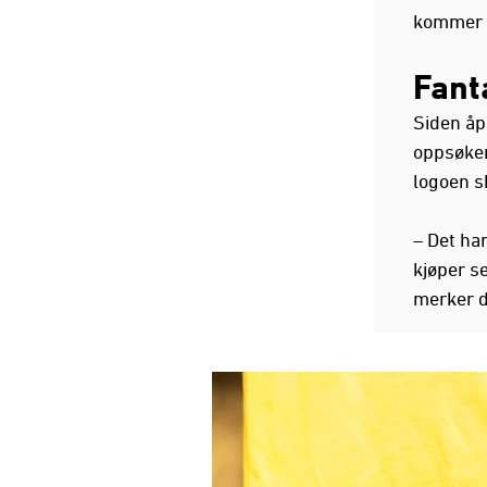
kommer s
Fant
Siden åp
oppsøker 
logoen s
– Det ha
kjøper se
merker d