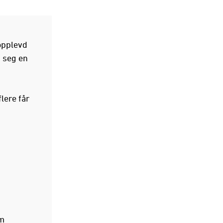
 opplevd
 seg en
lere får
om