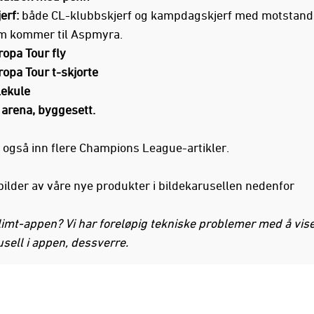
erf:
både CL-klubbskjerf og kampdagskjerf med motstand
m kommer til Aspmyra.
ropa Tour fly
opa Tour t-skjorte
lekule
 arena, byggesett.
r også inn flere Champions League-artikler.
 bilder av våre nye produkter i bildekarusellen nedenfor
Glimt-appen? Vi har foreløpig tekniske problemer med å vis
usell i appen, dessverre.