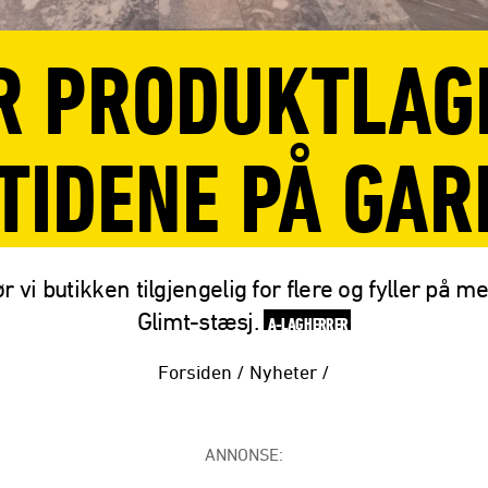
R PRODUKTLAG
TIDENE PÅ GA
r vi butikken tilgjengelig for flere og fyller på 
Glimt-stæsj.
A-LAG HERRER
Forsiden
/
Nyheter
/
ANNONSE: