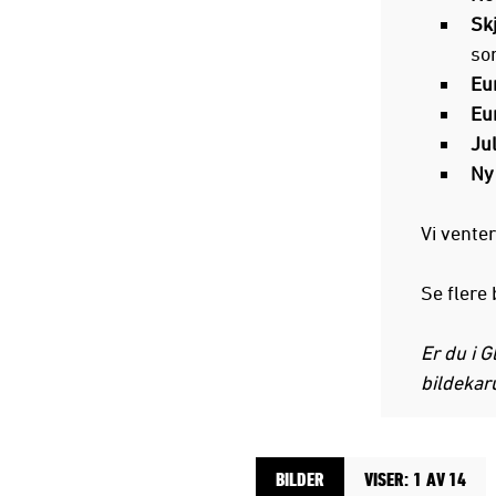
Skj
so
Eu
Eur
Ju
Ny
Vi vente
Se flere
Er du i 
bildekar
BILDER
VISER: 1 AV 14