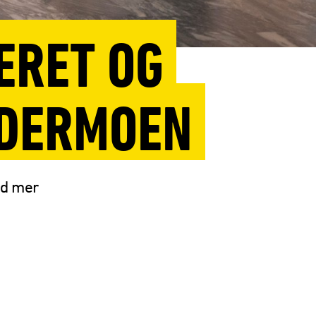
ERET OG
RDERMOEN
med mer