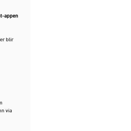
mt-appen
r blir
m
nn via