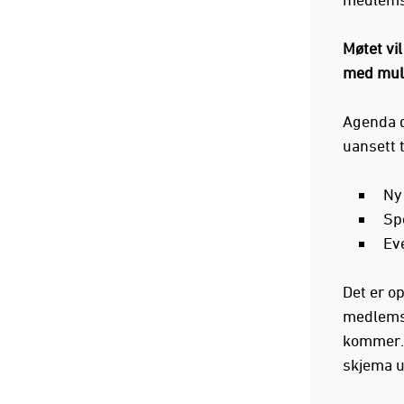
Møtet vi
med muli
Agenda d
uansett t
Ny
Sp
Ev
Det er o
medlemsp
kommer. 
skjema un