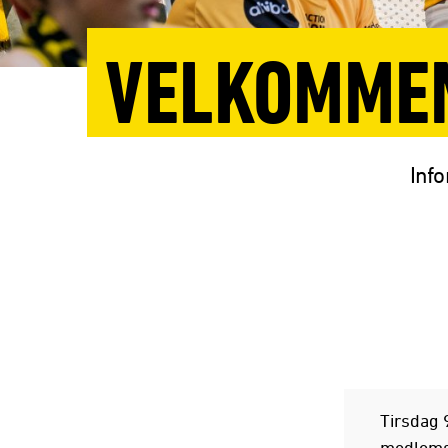
VELKOMMEN
Inf
Tirsdag 9
medlems