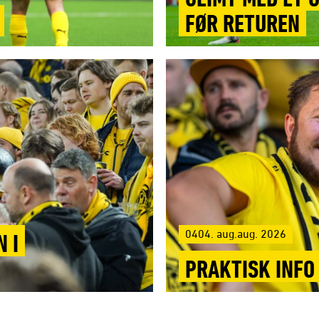
FØR RETUREN
0404. aug.aug. 2026
 I
PRAKTISK INFO 