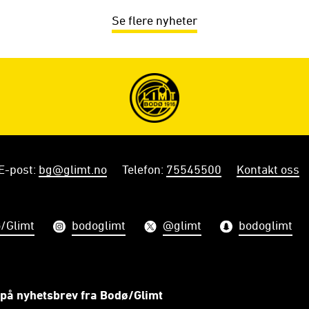
Se flere nyheter
E-post
:
bg@glimt.no
Telefon
:
75545500
Kontakt oss
/Glimt
bodoglimt
@glimt
bodoglimt
på nyhetsbrev fra Bodø/Glimt