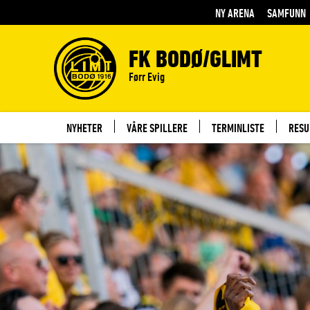
NY ARENA
SAMFUNN
FK BODØ/GLIMT
Førr Evig
NYHETER
VÅRE SPILLERE
TERMINLISTE
RESU