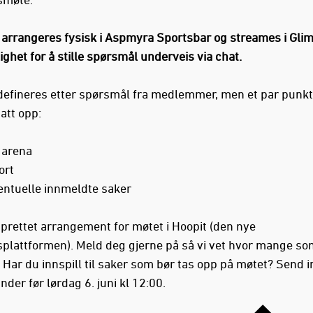
l arrangeres fysisk i Aspmyra Sportsbar og streames i Gli
ghet for å stille spørsmål underveis via chat.
efineres etter spørsmål fra medlemmer, men et par punkte
att opp:
 arena
ort
entuelle innmeldte saker
pprettet arrangement for møtet i Hoopit (den nye
lattformen). Meld deg gjerne på så vi vet hvor mange so
Har du innspill til saker som bør tas opp på møtet? Send i
der før lørdag 6. juni kl 12:00.