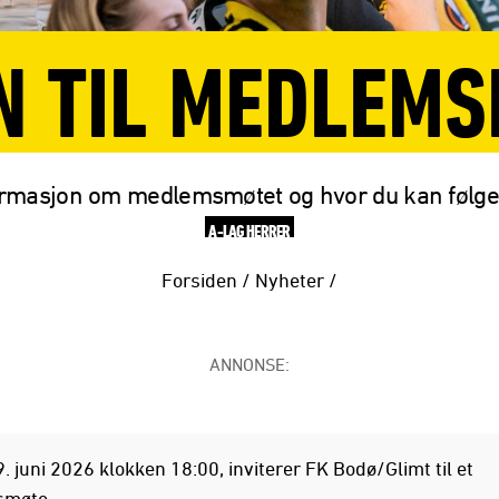
 TIL MEDLEMSM
ormasjon om medlemsmøtet og hvor du kan følge 
A-LAG HERRER
Forsiden
/
Nyheter
/
ANNONSE:
. juni 2026 klokken 18:00, inviterer FK Bodø/Glimt til et
møte.