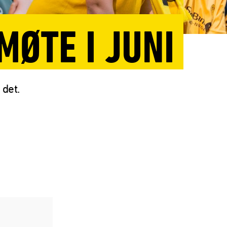
ØTE I JUNI
det.