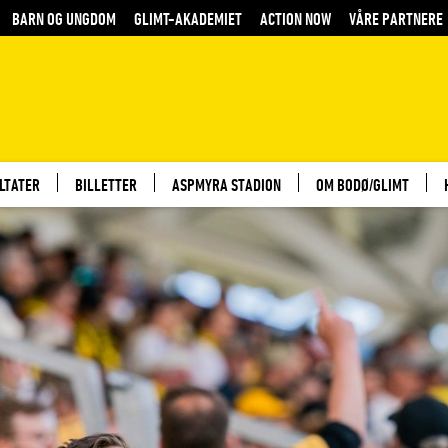
BARN OG UNGDOM
GLIMT-AKADEMIET
ACTION NOW
VÅRE PARTNERE
LTATER
BILLETTER
ASPMYRA STADION
OM BODØ/GLIMT