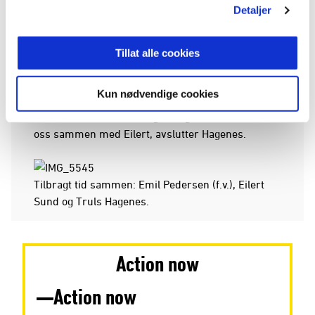
Detaljer
Laget på tolv stykker har delt seg opp, og beboere
på alle de tre sykehjemmene har hatt besøk.
Tillat alle cookies
Guttene vil anbefale andre lag om å gjøre det
samme.
Kun nødvendige cookies
- Det har vært lærerikt og veldig fint. Vi har kost
oss sammen med Eilert, avslutter Hagenes.
Tilbragt tid sammen: Emil Pedersen (f.v.), Eilert
Sund og Truls Hagenes.
Action now
Action now