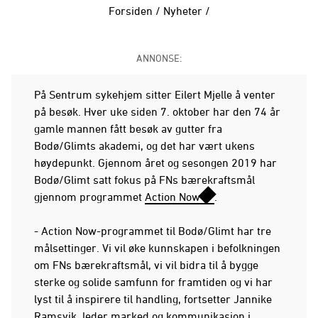
Forsiden
/
Nyheter
/
ANNONSE:
På Sentrum sykehjem sitter Eilert Mjelle å venter
på besøk. Hver uke siden 7. oktober har den 74 år
gamle mannen fått besøk av gutter fra
Bodø/Glimts akademi, og det har vært ukens
høydepunkt. Gjennom året og sesongen 2019 har
Bodø/Glimt satt fokus på FNs bærekraftsmål
gjennom programmet
Action Now
.
- Action Now-programmet til Bodø/Glimt har tre
målsettinger. Vi vil øke kunnskapen i befolkningen
om FNs bærekraftsmål, vi vil bidra til å bygge
sterke og solide samfunn for framtiden og vi har
lyst til å inspirere til handling, fortsetter Jannike
Ramsvik, leder marked og kommunikasjon i