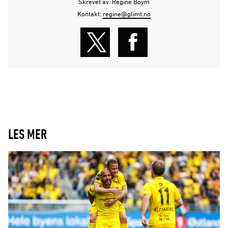
Skrevet av: Regine Boym
Kontakt:
regine@glimt.no
LES MER