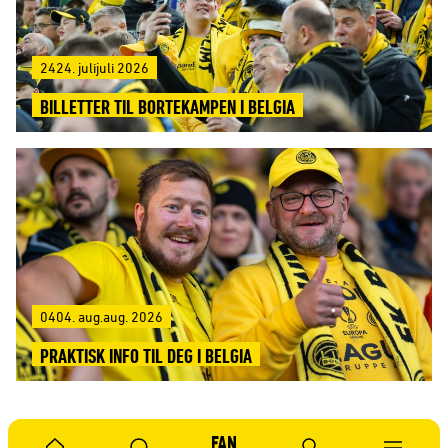
2424. julijuli 2026
BILLETTER TIL BORTEKAMPEN I BELGIA
0404. aug.aug. 2026
PRAKTISK INFO TIL DEG I BELGIA
Se flere nyheter