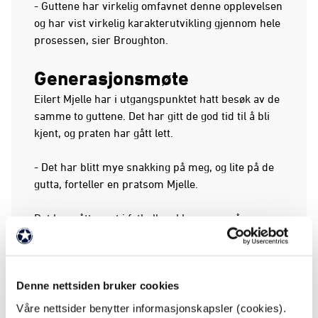
- Guttene har virkelig omfavnet denne opplevelsen
og har vist virkelig karakterutvikling gjennom hele
prosessen, sier Broughton.
Generasjonsmøte
Eilert Mjelle har i utgangspunktet hatt besøk av de
samme to guttene. Det har gitt de god tid til å bli
kjent, og praten har gått lett.
- Det har blitt mye snakking på meg, og lite på de
gutta, forteller en pratsom Mjelle.
Det har gått mest i fotballsnakk, men også
samtaler om livet.
- Vi har snakket om gamledager, hvordan Glimt
Denne nettsiden bruker cookies
var før i tiden og selvfølgelig snakket om fotball.
Det har vært spennende samtaler, sier Pedersen.
Våre nettsider benytter informasjonskapsler (cookies).