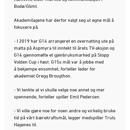
Bodø/Glimt.
Akademilagene har derfor valgt seg ut egne mål å
fokusere på.
- I 2019 har G14 arrangeret en overnatting ute på
matta på Aspmyra til inntekt til årets TV-aksjon og
G16 gjennomøfte et gjenbruksmarked på Stopp
Volden Cup i høst. G15s mål var å jobbe med
å bekjempe ensomhet, forteller leder for
akademiet Gregg Brougthon.
- Vi tenkte at vi skulle velge noe annet og mer
spennende, forteller spiller Emil Pedersen.
- Vi ville gjøre noe for noen andre og virkelig bruke
tid på vårt bærekraftsmål, legger medspiller Truls
Hagenes til.