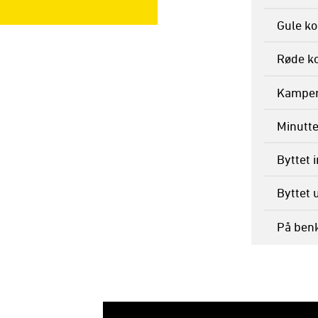
Gule ko
Røde ko
Kamper 
Minutte
Byttet 
Byttet 
På ben