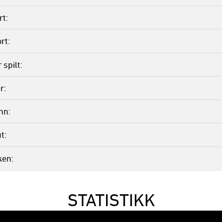
rt
rt
spilt
r
inn
ut
ken
STATISTIKK