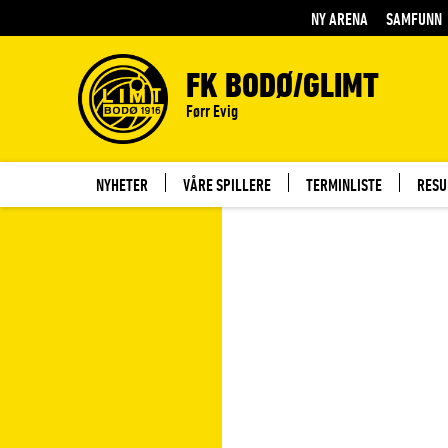
NY ARENA
SAMFUNN
FK BODØ/GLIMT
Førr Evig
NYHETER
VÅRE SPILLERE
TERMINLISTE
RESU