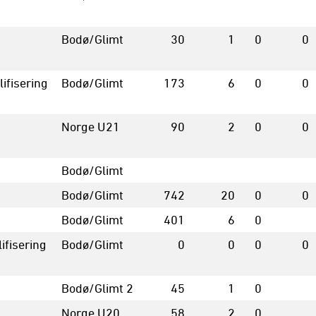
Bodø/Glimt
30
1
0
0
ifisering
Bodø/Glimt
173
6
0
0
Norge U21
90
2
0
0
Bodø/Glimt
Bodø/Glimt
742
20
0
0
Bodø/Glimt
401
6
0
ifisering
Bodø/Glimt
0
0
0
0
Bodø/Glimt 2
45
1
0
Norge U20
58
2
0