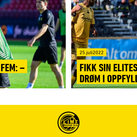
25.juli2022
FEM: –
FIKK SIN ELITE
DRØM I OPPFYL