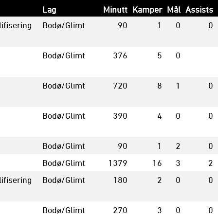
Lag
Minutt
Kamper
Mål
Assists
ifisering
Bodø/Glimt
90
1
0
0
Bodø/Glimt
376
5
0
Bodø/Glimt
720
8
1
0
Bodø/Glimt
390
4
0
0
Bodø/Glimt
90
1
2
0
Bodø/Glimt
1379
16
3
2
ifisering
Bodø/Glimt
180
2
0
0
Bodø/Glimt
270
3
0
0