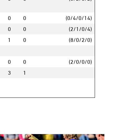
0
0
(0/4/0/14)
0
0
(2/1/0/4)
1
0
(8/0/2/0)
0
0
(2/0/0/0)
3
1