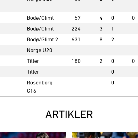
Bodø/Glimt
57
4
0
0
Bodø/Glimt
224
3
1
Bodø/Glimt 2
631
8
2
Norge U20
Tiller
180
2
0
0
Tiller
0
Rosenborg
0
G16
ARTIKLER