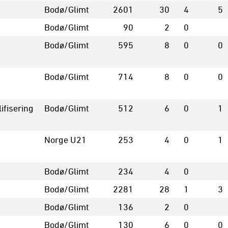
Bodø/Glimt
2601
30
4
5
Bodø/Glimt
90
2
0
Bodø/Glimt
595
8
0
0
Bodø/Glimt
714
8
0
0
ifisering
Bodø/Glimt
512
6
0
1
Norge U21
253
4
0
1
Bodø/Glimt
234
4
0
Bodø/Glimt
2281
28
1
3
Bodø/Glimt
136
2
0
Bodø/Glimt
130
6
0
0