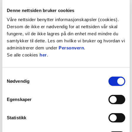
G7-12 er nå åpen! Påmeldingsskjema finner du i
saken.
Denne nettsiden bruker cookies
Våre nettsider benytter informasjonskapsler (cookies).
MARS 2025
Dersom de ikke er nødvendig for at nettsiden vår skal
fungere, vil de ikke lagres på din enhet med mindre du
samtykker til dette. Les om hvilke vi bruker og hvordan vi
administrerer dem under
Personvern
.
Se alle cookies
her
.
Samtykkevalg
Nødvendig
Egenskaper
05. mars 2025
Drømmen blir virkelighet: – Gutta har jobbet
steinhardt
Statistikk
AKADEMIET
BARN OG UNGDOM
Det harde arbeidet i Glimt-akademiet gir