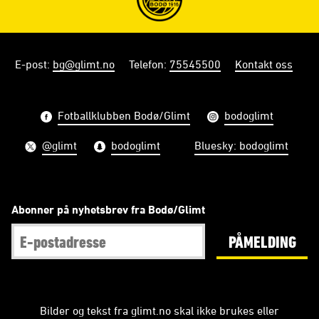
E-post
:
bg@glimt.no
Telefon
:
75545500
Kontakt oss
Fotballklubben Bodø/Glimt
bodoglimt
@glimt
bodoglimt
Bluesky: bodoglimt
Abonner på nyhetsbrev fra Bodø/Glimt
PÅMELDING
Bilder og tekst fra glimt.no skal ikke brukes eller