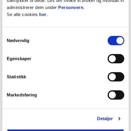
samtykker til dette. Les om hvilke vi bruker og hvordan vi
administrerer dem under
Personvern
.
Se alle cookies
her
.
Publisert: 21.07.2020
, oppdatert: 12.11.2020
Skrevet av: Regine Boym
Kontakt:
regine@glimt.no
Samtykkevalg
Nødvendig
Egenskaper
Statistikk
Markedsføring
LES MER
Detaljer