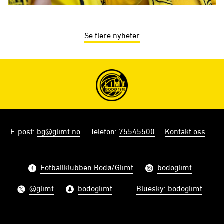
Se flere nyheter
E-post
:
bg@glimt.no
Telefon
:
75545500
Kontakt oss
Fotballklubben Bodø/Glimt
bodoglimt
@glimt
bodoglimt
Bluesky: bodoglimt